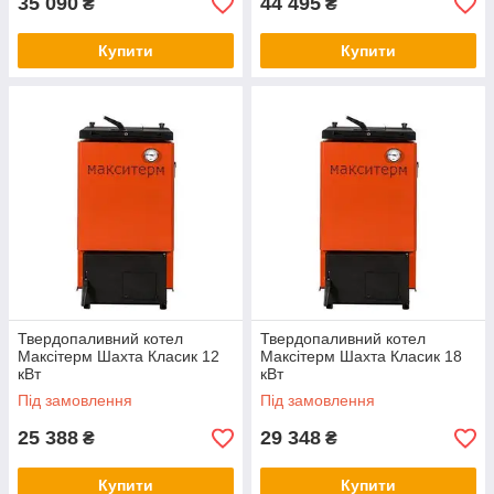
35 090
44 495
₴
₴
Купити
Купити
Твердопаливний котел
Твердопаливний котел
Максітерм Шахта Класик 12
Максітерм Шахта Класик 18
кВт
кВт
Під замовлення
Під замовлення
25 388
29 348
₴
₴
Купити
Купити