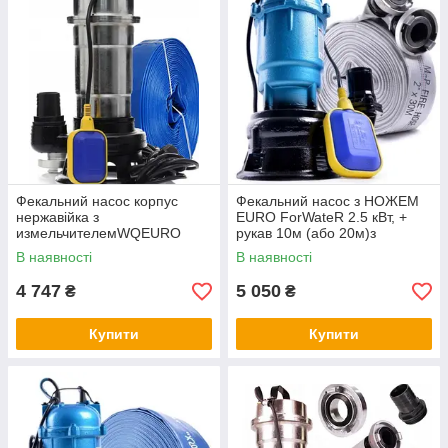
Фекальний насос корпус
Фекальний насос з НОЖЕМ
нержавійка з
EURO ForWateR 2.5 кВт, +
измельчителемWQEURO
рукав 10м (або 20м)з
DELTA WQS 2.5 + шланг 20
гайками 2 роки гарантія
В наявності
В наявності
метрів
4 747
5 050
₴
₴
Купити
Купити