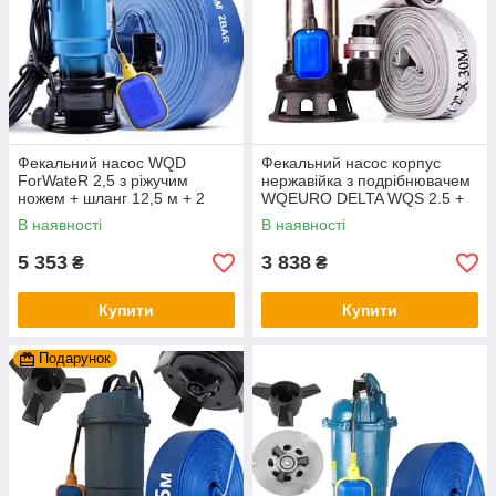
Фекальний насос WQD
Фекальний насос корпус
ForWateR 2,5 з ріжучим
нержавійка з подрібнювачем
ножем + шланг 12,5 м + 2
WQEURO DELTA WQS 2.5 +
роки гарантії сертифікат
пожежний шланг з гайками
В наявності
В наявності
5 353
3 838
₴
₴
Купити
Купити
Подарунок