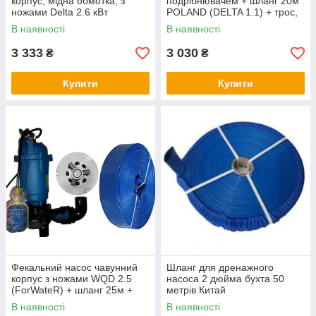
корпус, мідна обмотка, з
подрібнювачем + шланг 20м
ножами Delta 2.6 кВт
POLAND (DELTA 1.1) + трос,
хомути
В наявності
В наявності
3 333
3 030
₴
₴
Купити
Купити
Фекальний насос чавунний
Шланг для дренажного
корпус з ножами WQD 2.5
насоса 2 дюйма бухта 50
(ForWateR) + шланг 25м +
метрів Китай
сертифікат Польща
В наявності
В наявності