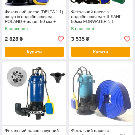
Фекальний насос (DELTA 1.1)
Фекальний насос з
чавун із подрібнювачем
подрібнювачем + ШЛАНГ
POLAND + шланг 50 мм +
50мм FORWATER 1,1
хомути
(гарантія 3 роки) + шланг 10м
В наявності
В наявності
GR
2 828
3 535
₴
₴
Купити
Купити
Фекальний насос чавунний
Фекальний насос c