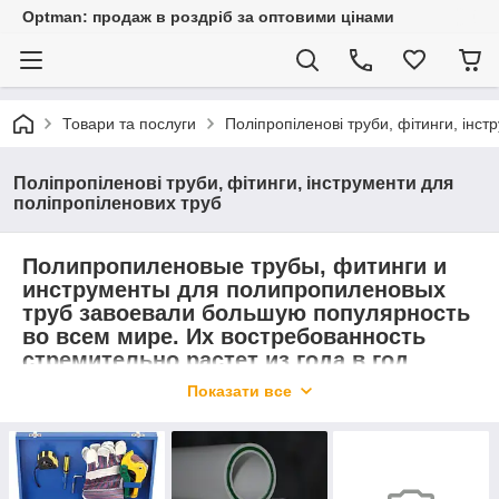
Optman: продаж в роздріб за оптовими цінами
Товари та послуги
Поліпропіленові труби, фітинги, інс
Поліпропіленові труби, фітинги, інструменти для
поліпропіленових труб
Полипропиленовые трубы, фитинги и
инструменты для полипропиленовых
труб завоевали большую популярность
во всем мире. Их востребованность
стремительно растет из года в год.
Показати все
На сегодняшний день изделия из
полипропилена, в отличие от аналогичных
изделий из других материалов, весьма удобны
в применении и обладают целым рядом
положительных технических характеристик, в