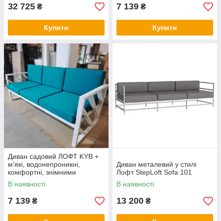
32 725
7 139
₴
₴
Купити
Купити
Диван садовий ЛОФТ KYB +
м'які, водонепроникні,
Диван металевий у стилі
комфортні, знімними
Лофт StepLoft Sofa 101
чохлами для офісу, дому,
В наявності
В наявності
дачі
7 139
13 200
₴
₴