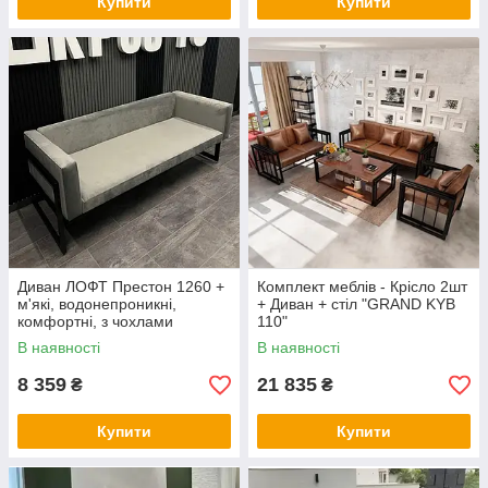
Купити
Купити
Диван ЛОФТ Престон 1260 +
Комплект меблiв - Крісло 2шт
м'які, водонепроникні,
+ Диван + стіл "GRAND KYB
комфортні, з чохлами
110"
подушки для офісу, дому,
В наявності
В наявності
дачі
8 359
21 835
₴
₴
Купити
Купити