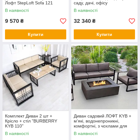
Лофт StepLoft Sofa 121
саду, дачі, офісу
В наявності
В наявності
9 570
32 340
₴
₴
Купити
Купити
Комплект Диван 2 шт +
Диван садовий ЛОФТ KYB +
Крісло + стіл "BURBERRY
м'які, водонепроникні,
KYB 110"
комфортні, з чохлами для
дому, дачі на тера
В наявності
В наявності