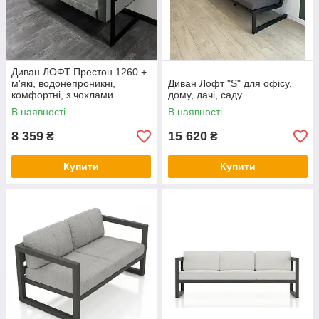
Диван ЛОФТ Престон 1260 +
м'які, водонепроникні,
Диван Лофт "S" для офісу,
комфортні, з чохлами
дому, дачі, саду
подушки для офісу, дому,
В наявності
В наявності
дачі
8 359
15 620
₴
₴
Купити
Купити