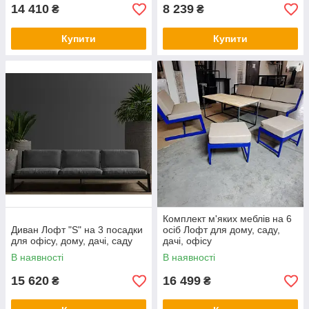
14 410
8 239
₴
₴
Купити
Купити
Комплект м'яких меблів на 6
Диван Лофт "S" на 3 посадки
осіб Лофт для дому, саду,
для офісу, дому, дачі, саду
дачі, офісу
В наявності
В наявності
15 620
16 499
₴
₴