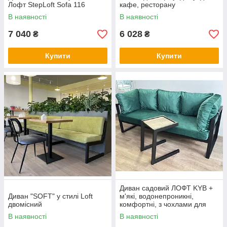
Лофт StepLoft Sofa 116
кафе, ресторану
В наявності
В наявності
7 040
6 028
₴
₴
Купити
Купити
Диван садовий ЛОФТ KYB +
Диван "SOFT" у стилі Loft
м'які, водонепроникні,
двомісний
комфортні, з чохлами для
дому, дачі на тера
В наявності
В наявності