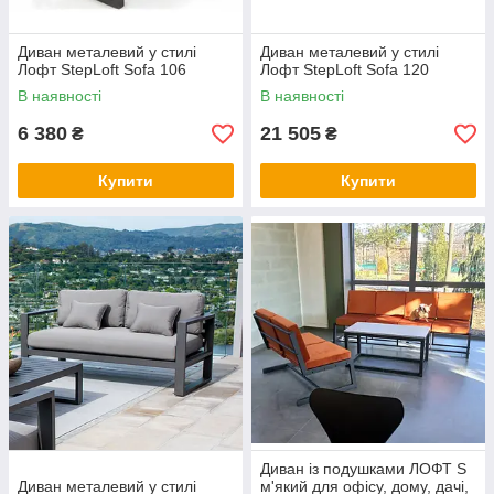
Диван металевий у стилі
Диван металевий у стилі
Лофт StepLoft Sofa 106
Лофт StepLoft Sofa 120
В наявності
В наявності
6 380
21 505
₴
₴
Купити
Купити
Диван із подушками ЛОФТ S
Диван металевий у стилі
м'який для офісу, дому, дачі,