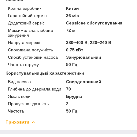
Країна виробник
Китай
Гарантійний термін
36 міс
Додатковий сервіс
Сервісне обслуговування
Максимальна глибина
72 м
занурення
Напруга мережі
380~400 В, 220~240 В
Споживана потужність
0.75 кВт
Спосіб установки насоса
Занурювальний
Частота струму
50 Гц
Користувальницькі характеристики
Вид насоса
Свердловинний
Глибина до дзеркала води
70
Якість води
Брудна
Пропускна здатність
2
Частота
50 Гц
Приховати