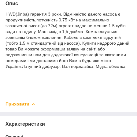
Опис
HWD(Jinba) гарантія 3 роки. Відмінністю даного насоса є
продуктивність,потужність 0.75 кВт на максимально
зазначеної висоті(до 72м) агрегат видає не менше 1.5 кубів
води на годину. Має вихід в 1,5 дюйма. Комплектується
зовнішнім блоком живлення. Кабель в комплекті відсутній
(тобто 1,5 м стандартний від насоса).
Купити недорого
даний
товар Ви можете оформивши заявку на сайті,або
подзвонивши нам для додаткової консультації за вказаними
номерами і ми доставимо його Вам в будь-яке місто
України.Латунний дифузор. Вал нержавійка. Мідна обмотка.
Приховати
Характеристики
Основні