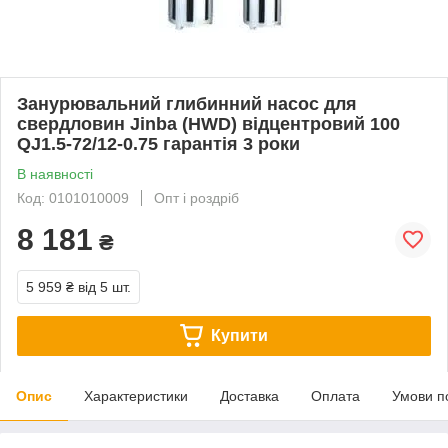
Занурювальний глибинний насос для
свердловин Jinba (HWD) відцентровий 100
QJ1.5-72/12-0.75 гарантія 3 роки
В наявності
Код: 0101010009
Опт і роздріб
8 181
₴
5 959 ₴
від 5 шт.
Купити
Опис
Характеристики
Доставка
Оплата
Умови п