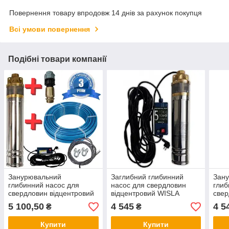
Повернення товару впродовж 14 днів за рахунок покупця
Всі умови повернення
Подібні товари компанії
Занурювальний
Заглибний глибинний
Зан
глибинний насос для
насос для свердловин
глиб
свердловин відцентровий
відцентровий WISLA
свер
4SKM-100 WATERS
4SKM-100 — 0,75 кВт 5
4SK
5 100,50
4 545
4 5
₴
₴
Повний комплект, гарантія
ЛІТ ГАРАНТІЇ
(Gru
3 роки
Купити
Купити