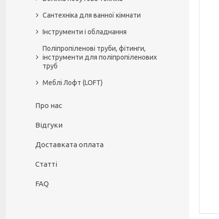
Сантехніка для ванної кімнати
Інструменти і обладнання
Поліпропіленові труби, фітинги,
інструменти для поліпропіленових
труб
Меблі Лофт (LOFT)
Про нас
Відгуки
Доставката оплата
Статті
FAQ