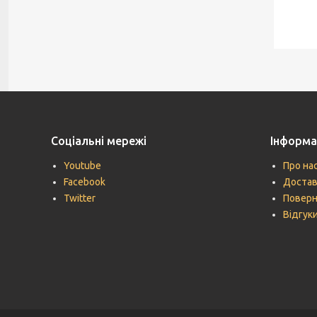
Соціальні мережі
Інформа
Youtube
Про на
Facebook
Достав
Twitter
Поверн
Відгук