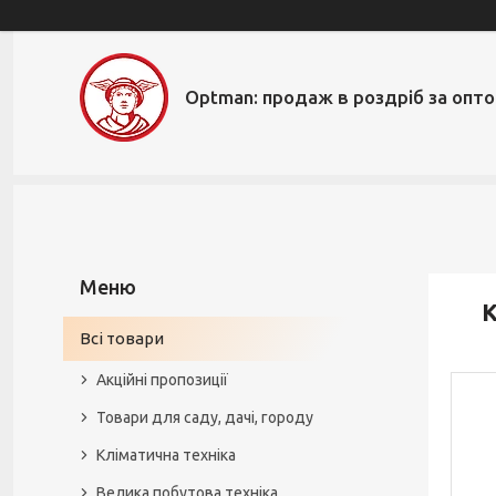
Optman: продаж в роздріб за опт
K
Всі товари
Акційні пропозиції
Товари для саду, дачі, городу
Кліматична техніка
Велика побутова техніка