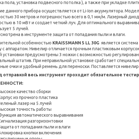
ка пола, установка подвесного потолка ), а также при укладке плит
ие данного прибора осуществляется от Li-Ion акуумулятора. Мод
остью 30 метров и погрешностью всего в 0,1 мм/м. Лазерный диод
стью в 10 мВт и создает четкий луч. Для оптимального выравни
ьзует 5 лучей.
смотрена в инструменте защита от попадания пыли и влаги.
ительной особенностью
KRAISSMANN 5 LL 30G
является система 
у с аппаратом. Нивелир отличается прочным пластиковым корпусом
й установки предусмотрены 3 ножки с возможностью регулировани
альный штатив. При неправильной установке сработает специальны
ные очки и удобный ремень для переноски. Поставляется нивелир 
 отправкой весь инструмент проходит обязательное тестир
ЕННОСТИ:
Высокое качество сборки
Корпус из прочного пластика
Зеленый лазер на 5 лучей
Высокая точность работы
Функция автоматического выравнивания
Сигнализация разгоризонтовки
Защита от попадания пыли и влаги
Блокировка кнопки включения
Регулируемые опоры