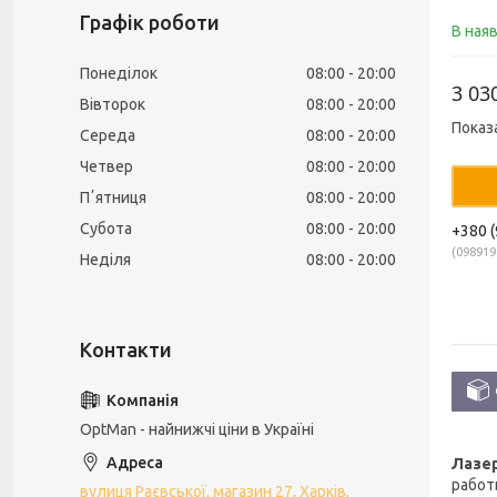
Графік роботи
В ная
Понеділок
08:00
20:00
3 03
Вівторок
08:00
20:00
Показ
Середа
08:00
20:00
Четвер
08:00
20:00
Пʼятниця
08:00
20:00
Субота
08:00
20:00
+380 (
098919
Неділя
08:00
20:00
OptMan - найнижчі ціни в Україні
Лазер
работ
вулиця Раєвської, магазин 27, Харків,