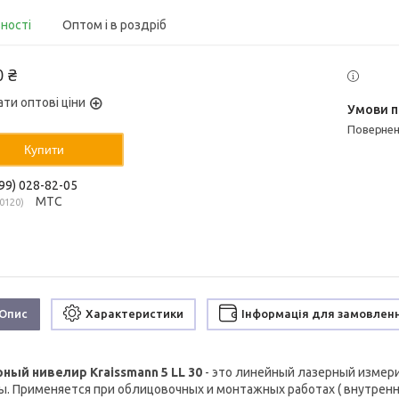
вності
Оптом і в роздріб
0 ₴
ати оптові ціни
поверне
Купити
99) 028-82-05
МТС
0120
Опис
Характеристики
Інформація для замовлен
ный нивелир Kraissmann 5 LL 30
- это линейный лазерный измер
ы. Применяется при облицовочных и монтажных работах ( внутренн