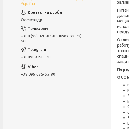
эалив
Україна
Питан
дальн
Олександр
мощно
испол
Преду
+380 (99) 028-82-05
0989190120
Отлич
МТС
работ
точно
специ
+380989190120
защит
Перед
+38 099 635-55-80
ОСОБ