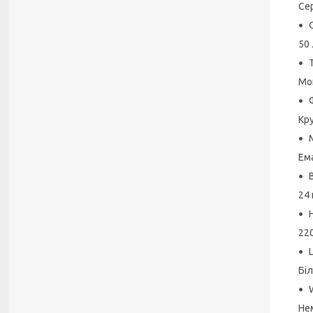
Се
50 
Мо
Кру
Ем
24 
22
Бі
Не