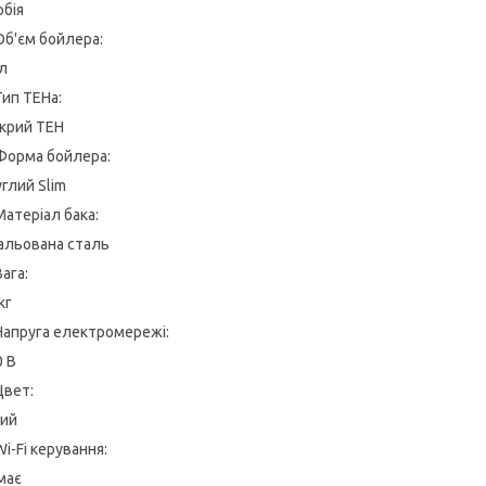
рбія
Об'єм бойлера:
л
Тип ТЕНа:
крий ТЕН
Форма бойлера:
глий Slim
Матеріал бака:
альована сталь
Вага:
кг
Напруга електромережі:
0 В
Цвет:
лий
Wi-Fi керування:
має