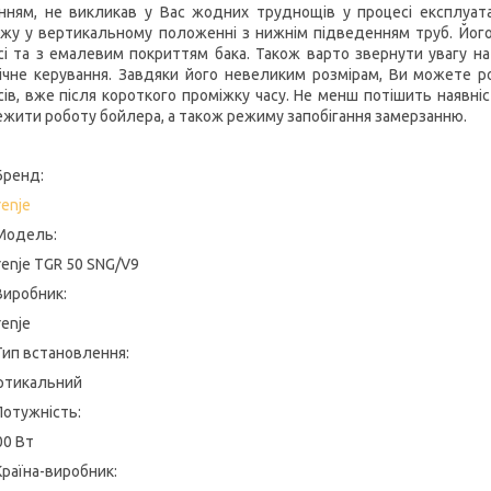
нням, не викликав у Вас жодних труднощів у процесі експлуата
жу у вертикальному положенні з нижнім підведенням труб. Його 
сі та з емалевим покриттям бака. Також варто звернути увагу на
ічне керування. Завдяки його невеликим розмірам, Ви можете 
сів, вже після короткого проміжку часу. Не менш потішить наявні
ежити роботу бойлера, а також режиму запобігання замерзанню.
Бренд:
enje
Модель:
renje TGR 50 SNG/V9
Виробник:
enje
Тип встановлення:
ртикальний
Потужність:
00 Вт
Країна-виробник: