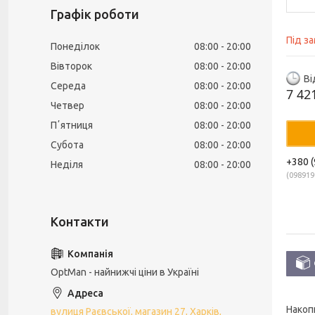
Графік роботи
Під з
Понеділок
08:00
20:00
Вівторок
08:00
20:00
Ві
Середа
08:00
20:00
7 42
Четвер
08:00
20:00
Пʼятниця
08:00
20:00
Субота
08:00
20:00
+380 (
Неділя
08:00
20:00
098919
OptMan - найнижчі ціни в Україні
Накоп
вулиця Раєвської, магазин 27, Харків,