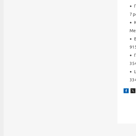
7 р
Ме
91
35
33