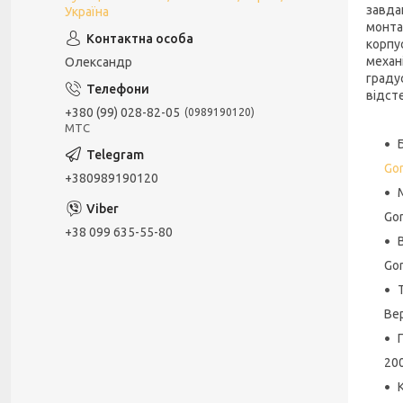
завда
Україна
монта
корпу
механ
Олександр
граду
відст
+380 (99) 028-82-05
0989190120
МТС
Gor
+380989190120
Go
+38 099 635-55-80
Gor
Ве
20