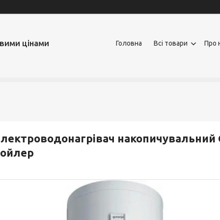
овими цінами
Головна
Всі товари
Про 
лектроводонагрівач накопичувальний Go
бойлер