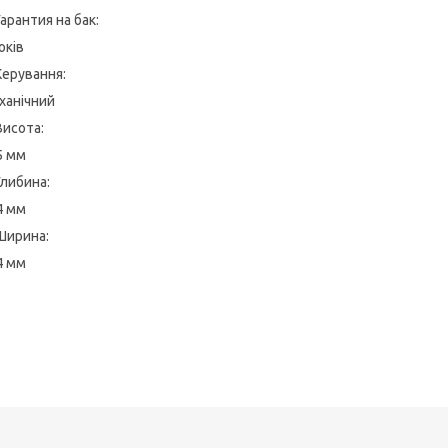
Гарантия на бак:
оків
Керування:
ханічний
Висота:
5 мм
Глибина:
4 мм
Ширина:
4 мм