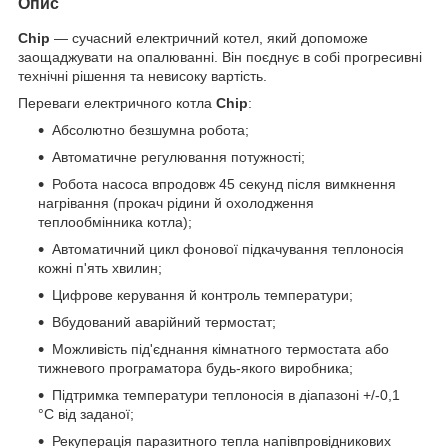
Опис
Chip
— сучасний електричний котел, який допоможе
заощаджувати на опалюванні. Він поєднує в собі прогресивні
технічні рішення та невисоку вартість.
Переваги електричного котла
Chip
:
Абсолютно безшумна робота;
Автоматичне регулювання потужності;
Робота насоса впродовж 45 секунд після вимкнення
нагрівання (прокач рідини й охолодження
теплообмінника котла);
Автоматичний цикл фонової підкачування теплоносія
кожні п'ять хвилин;
Цифрове керування й контроль температури;
Вбудований аварійний термостат;
Можливість під'єднання кімнатного термостата або
тижневого програматора будь-якого виробника;
Підтримка температури теплоносія в діапазоні +/-0,1
°C від заданої;
Рекуперація паразитного тепла напівпровідникових