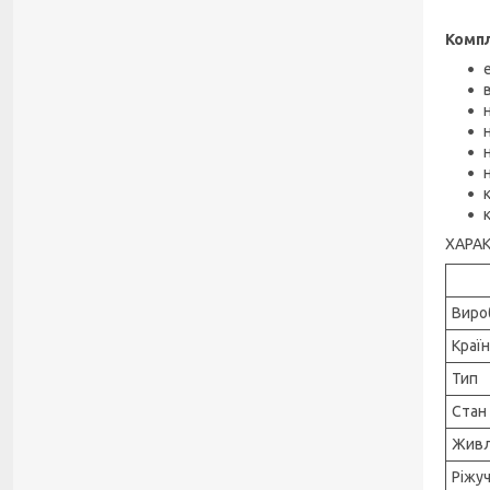
Комп
ХАРА
Виро
Краї
Тип
Стан
Живл
Ріжу