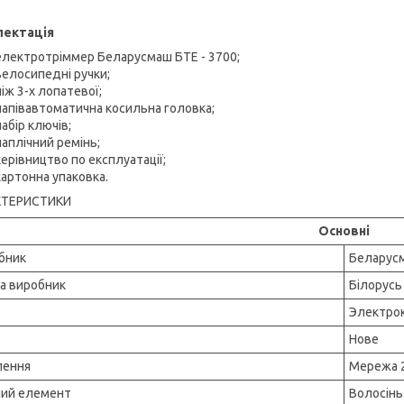
лектація
електротріммер Беларусмаш БТЕ - 3700;
велосипедні ручки;
ніж 3-х лопатевої;
напівавтоматична косильна головка;
набір ключів;
наплічний ремінь;
керівництво по експлуатації;
картонна упаковка.
КТЕРИСТИКИ
Основні
бник
Беларус
на виробник
Білорусь
Электро
Нове
ення
Мережа 
чий елемент
Волосінь 