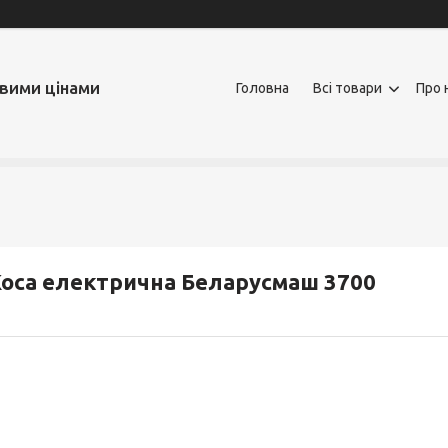
овими цінами
Головна
Всі товари
Про 
оса електрична Беларусмаш 3700