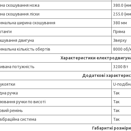
на скошування ножа
380.0 (мм
на скошування ліски
255.0 (мм
имальна ширина скошування
380 мм
штанги
Пряма
ашування двигуна
Зверху
имальна кількість обертів
8000 об/
Характеристики електродвигуна
ивана потужність
3200 Вт
Додаткові характери
рукоятки
U-подібн
дна ручка
Так
лювання ручки по висоті
Так
овий ремінь
Так
вібраційна система
Так
Габаритні розміри