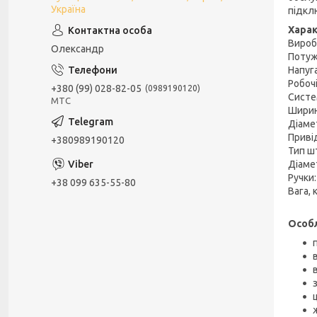
Україна
підкл
Хара
Вироб
Олександр
Потуж
Напуга
Робочі
+380 (99) 028-82-05
0989190120
Систе
МТС
Ширин
Діамет
Привід
+380989190120
Тип ш
Діаме
Ручки
+38 099 635-55-80
Вага, к
Особ