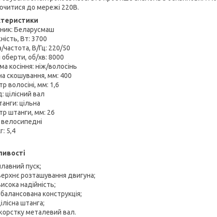
ючитися до мережі 220В.
ктеристики
ник: Беларусмаш
ність, Вт: 3700
/частота, В/Гц: 220/50
 оберти, об/хв: 8000
ма косіння: ніж/волосінь
а скошування, мм: 400
р волосіні, мм: 1,6
: цілісний вал
танги: цільна
тр штанги, мм: 26
: велосипедні
г: 5,4
ливості
плавний пуск;
верхнє розташування двигуна;
висока надійність;
збалансована конструкція;
цілісна штанга;
жорстку металевий вал.