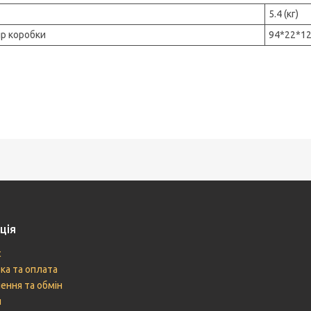
5.4 (кг)
ір коробки
94*22*12
ція
с
ка та оплата
ення та обмін
и