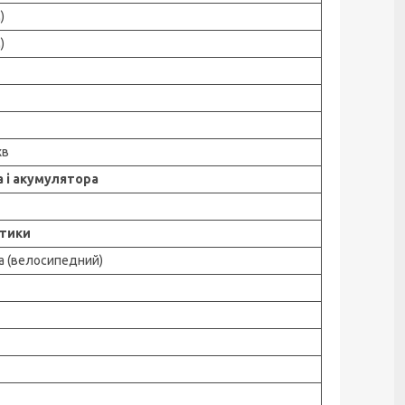
)
)
хв
 і акумулятора
стики
а (велосипедний)