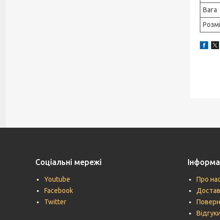
Вага
Розм
Соціальні мережі
Інформа
Youtube
Про на
Facebook
Достав
Twitter
Поверн
Відгук