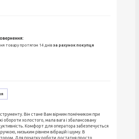
ння товару протягом 14 днів
за рахунок покупця
ня
нструменту. Він стане Вам вірним помічником при
кі обороти холостого, мала вага і збалансовану
родуктивність. Комфорт для оператора забезпечується
чкою, низьким рівнем вібрацій і шуму. В
отором. Для початку роботи достатня просто