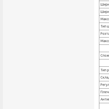
Шири
Шири
Макс
Тип 
Розт
Макс
Спож
Тип 
Скла
Регу
Плеч
Анти