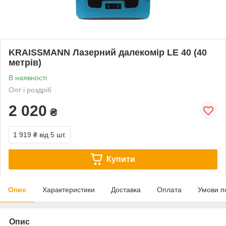
KRAISSMANN Лазерний далекомір LE 40 (40
метрів)
В наявності
Опт і роздріб
2 020
₴
1 919 ₴
від 5 шт.
Купити
Опис
Характеристики
Доставка
Оплата
Умови п
Опис