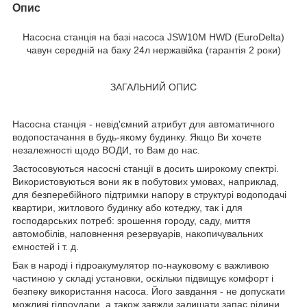
Опис
Насосна станція на базі насоса JSW10M HWD (EuroDelta)
чавун середній на баку 24л нержавійка (гарантія 2 роки)
ЗАГАЛЬНИЙ ОПИС
Насосна станція - невід'ємний атрибут для автоматичного
водопостачання в будь-якому будинку. Якщо Ви хочете
незалежності щодо ВОДИ, то Вам до нас.
Застосовуються насосні станції в досить широкому спектрі.
Використовуються вони як в побутових умовах, наприклад,
для безперебійного підтримки напору в структурі водоподачі
квартири, житлового будинку або котеджу, так і для
господарських потреб: зрошення городу, саду, миття
автомобілів, наповнення резервуарів, накопичувальних
ємностей і т. д.
Бак в народі і гідроакумулятор по-науковому є важливою
частиною у складі установки, оскільки підвищує комфорт і
безпеку використання насоса. Його завдання - не допускати
можливі гідроудари, а також завжди залишати запас рідини,