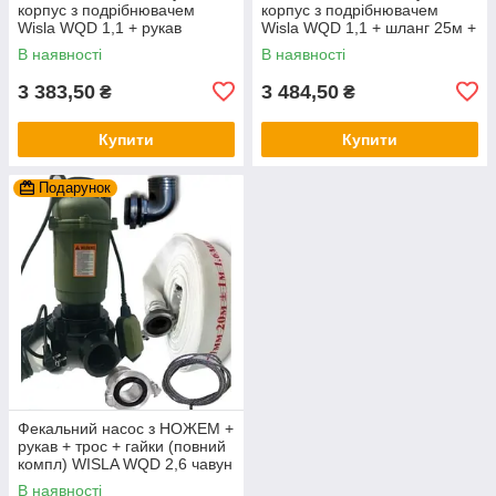
корпус з подрібнювачем
корпус з подрібнювачем
Wisla WQD 1,1 + рукав
Wisla WQD 1,1 + шланг 25м +
пожежний + трос силікон+
трос силікон+ хомут
В наявності
В наявності
хомут
3 383,50
3 484,50
₴
₴
Купити
Купити
Подарунок
Фекальний насос з НОЖЕМ +
рукав + трос + гайки (повний
компл) WISLA WQD 2,6 чавун
+ перч
В наявності