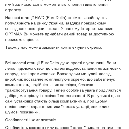
який залишається в моменти включення і виключення
агрегату.
Насосні станції HWD (EuroDelta) стрімко завойовують
популярність на ринку України, завдяки прекрасному
співвідношенню ціни і якості. У нашому Інтернет-магазині
OPTMAN Ви можете придбати даний товар за доступною
невисокою ціною.
Також у нас можна замовити комплектуючі окремо.
Всі насосні станції EuroDelta дуже прості в установці. Вони
легко підключаються до систем водопостачання як житлових
споруд, так і промислових. Враховуючи минулий досвід,
виробник поставляє комплектуючі окремо, що забезпечує
компактність, надійність і, як наслідок, безпека
транспортування товару. Тепер особлива увага приділяється
добірці матеріалу і технічної ефективності. В результаті цього
самі установки стають більш компактними, при цьому
поліпшилися характеристики їх експлуатації, знизилися
шумові показники.
Особливості і комплектація:
Особливість кожного виду насосної станції виражена тим, що