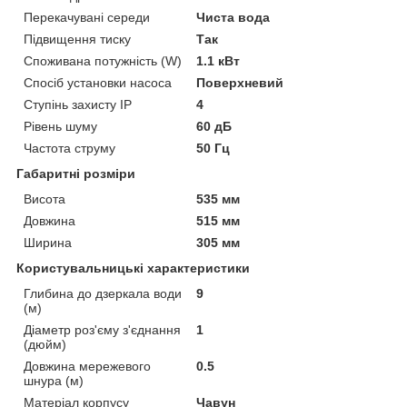
Перекачувані середи
Чиста вода
Підвищення тиску
Так
Споживана потужність (W)
1.1 кВт
Спосіб установки насоса
Поверхневий
Ступінь захисту IP
4
Рівень шуму
60 дБ
Частота струму
50 Гц
Габаритні розміри
Висота
535 мм
Довжина
515 мм
Ширина
305 мм
Користувальницькі характеристики
Глибина до дзеркала води
9
(м)
Діаметр роз'єму з'єднання
1
(дюйм)
Довжина мережевого
0.5
шнура (м)
Матеріал корпусу
Чавун