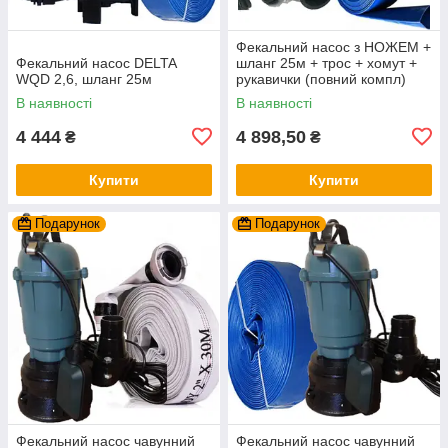
Фекальний насос з НОЖЕМ +
Фекальний насос DELTA
шланг 25м + трос + хомут +
WQD 2,6, шланг 25м
рукавички (повний компл)
WISLA WQD 2.6 чавун
В наявності
В наявності
4 444
4 898,50
₴
₴
Купити
Купити
Подарунок
Подарунок
Фекальний насос чавунний
Фекальний насос чавунний