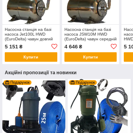
Насосна станція на базі
Насосна станція на базі
Насо
насоса Jet100L HWD
насоса JSW10M HWD
насо
(EuroDelta) чавун довгий
(EuroDelta) чавун середній
HWD(
на баку 24л нержавійка
на баку 24л нержавійка
коро
5 151
4 646
5 1
₴
₴
(гарантія 2 роки)
(гарантія 2 роки)
нерж
роки
Купити
Купити
Акційні пропозиції та новинки
Подарунок
Подарунок