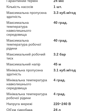
Гарантійний термін
24 міс
Кількість насосів
1 шт.
Максимальна пропускна
3.3 куб.м/год
здатність
Максимальна
40 град.
температура
навколишнього
середовища
Максимальна
40 град.
температура робочої
рідини
Максимальний робочий
3.2 бар
тиск
Максимальний напір
45 м
Мінімальна пропускна
3.1 куб.м/год
здатність
Мінімальна температура
4 град.
навколишнього
середовища
Мінімальна температура
4 град.
робочої рідини
Напруга мережі
220~240 В
Об'єм гідробака
24 л