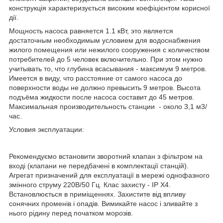
конструкція характеризується високим коефіцієнтом корисної
дії.
Мощность насоса равняется 1.1 кВт, это является
достаточным необходимым условием для водоснабжения
жилого помещения или нежилого сооружения с количеством
потребителей до 5 человек включительно. При этом нужно
учитывать то, что глубина всасывания - максимум 9 метров.
Имеется в виду, что расстояние от самого насоса до
поверхности воды не должно превысить 9 метров. Высота
подъёма жидкости после насоса составит до 45 метров.
Максимальная производительность станции - около 3,1 м
3
/
час.
Условия эксплуатации:
Рекомендуємо встановити зворотний клапан з фільтром на
вході (клапани не передбачені в комплектації станцій).
Агрегат призначений для експлуатації в мережі однофазного
змінного струму 220В/50 Гц. Клас захисту - IP X4.
Встановлюється в приміщеннях. Захистите від впливу
сонячних променів і опадів. Вимикайте насос і зливайте з
нього рідину перед початком морозів.