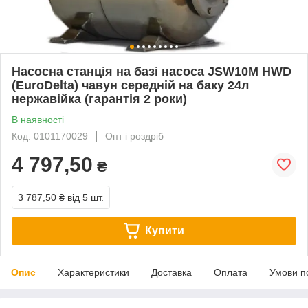
Насосна станція на базі насоса JSW10M HWD
(EuroDelta) чавун середній на баку 24л
нержавійка (гарантія 2 роки)
В наявності
Код: 0101170029
Опт і роздріб
4 797,50
₴
3 787,50 ₴
від 5 шт.
Купити
Опис
Характеристики
Доставка
Оплата
Умови п