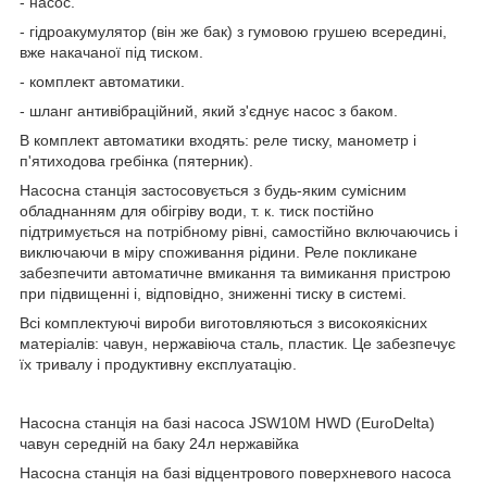
- насос.
- гідроакумулятор (він же бак) з гумовою грушею всередині,
вже накачаної під тиском.
- комплект автоматики.
- шланг антивібраційний, який з'єднує насос з баком.
В комплект автоматики входять: реле тиску, манометр і
п'ятиходова гребінка (пятерник).
Насосна станція застосовується з будь-яким сумісним
обладнанням для обігріву води, т. к. тиск постійно
підтримується на потрібному рівні, самостійно включаючись і
виключаючи в міру споживання рідини. Реле покликане
забезпечити автоматичне вмикання та вимикання пристрою
при підвищенні і, відповідно, зниженні тиску в системі.
Всі комплектуючі вироби виготовляються з високоякісних
матеріалів: чавун, нержавіюча сталь, пластик. Це забезпечує
їх тривалу і продуктивну експлуатацію.
Насосна станція на базі насоса JSW10M HWD (EuroDelta)
чавун середній на баку 24л нержавійка
Насосна станція на базі відцентрового поверхневого насоса