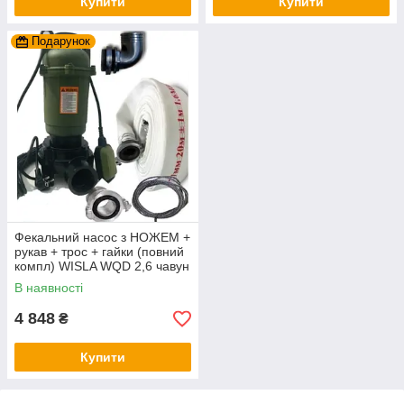
Купити
Купити
Подарунок
Фекальний насос з НОЖЕМ +
рукав + трос + гайки (повний
компл) WISLA WQD 2,6 чавун
+ перч
В наявності
4 848
₴
Купити