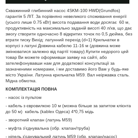
Скважинний глибинний насос 4SKM-100 HWD(Grundfos)
гарантія 5 ЛІТ. За порівняно невеликого споживання енергії
(усього лише 0.75 кВт) висота подавання води досягає 60 м,
продуктивність на максимально заданій висоті 40 л/хв, що дає
змогу створити одночасно 8 відкритих точок по 0,5 дюйма, без
втрати тиску Вихід: латунний перехід (d=1) Крильчатки в
корпусі з латуні Довжина кабелю 11-16 м (довжина може
змінюватися залежно від партії товару).
Купити недорого
цей
товар Ви можете оформивши заявку на сайті, або
зателефонувавши нам для додаткової консультації за
зазначеними номерами, і ми доставимо його Вам у будь-яке
місто України. Латунна крильчатка М59. Вал неіржавка сталь.
Мідна обмотка.
КОМПЛЕКТАЦІЯ ПОВНА
- насос із пультом
- кабель з євровилкою 10 м (можна більше за запитом клієнта
до 50 м) кабель (kablex Одеса) 4*0,75 мідь
- зворотний клапан (латунь М59)
- муфта з'єднувальна (обр. клапан/труба)
- ніпель з'єднувальний латунь М59 (обр. клапан/насос)