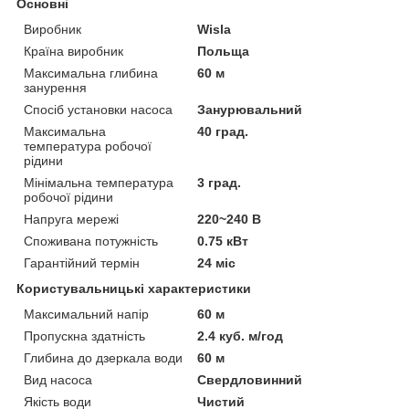
Основні
Виробник
Wisla
Країна виробник
Польща
Максимальна глибина
60 м
занурення
Спосіб установки насоса
Занурювальний
Максимальна
40 град.
температура робочої
рідини
Мінімальна температура
3 град.
робочої рідини
Напруга мережі
220~240 В
Споживана потужність
0.75 кВт
Гарантійний термін
24 міс
Користувальницькі характеристики
Максимальний напір
60 м
Пропускна здатність
2.4 куб. м/год
Глибина до дзеркала води
60 м
Вид насоса
Свердловинний
Якість води
Чистий