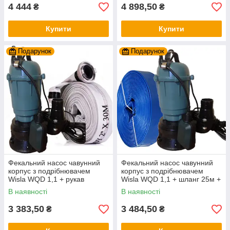
4 444
4 898,50
₴
₴
Купити
Купити
Подарунок
Подарунок
Фекальний насос чавунний
Фекальний насос чавунний
корпус з подрібнювачем
корпус з подрібнювачем
Wisla WQD 1,1 + рукав
Wisla WQD 1,1 + шланг 25м +
пожежний + трос силікон+
трос силікон+ хомут
В наявності
В наявності
хомут
3 383,50
3 484,50
₴
₴