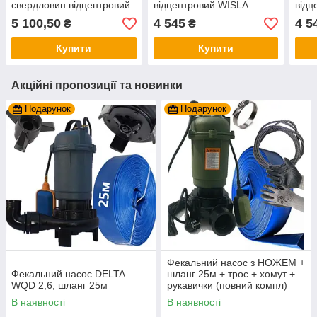
свердловин відцентровий
відцентровий WISLA
відц
4SKM-100 WATERS
4SKM-100 — 0,75 кВт 5
4SKM
5 100,50
4 545
4 5
₴
₴
Повний комплект, гарантія
ЛІТ ГАРАНТІЇ
ЛІТ 
3 роки
Купити
Купити
Акційні пропозиції та новинки
Подарунок
Подарунок
Фекальний насос з НОЖЕМ +
Фекальний насос DELTA
шланг 25м + трос + хомут +
WQD 2,6, шланг 25м
рукавички (повний компл)
WISLA WQD 2.6 чавун
В наявності
В наявності