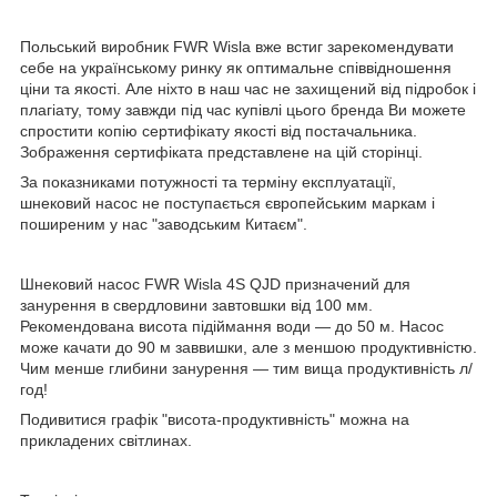
Польський виробник FWR Wisla вже встиг зарекомендувати
себе на українському ринку як оптимальне співвідношення
ціни та якості. Але ніхто в наш час не захищений від підробок і
плагіату, тому завжди під час купівлі цього бренда Ви можете
спростити копію сертифікату якості від постачальника.
Зображення сертифіката представлене на цій сторінці.
За показниками потужності та терміну експлуатації,
шнековий насос не поступається європейським маркам і
поширеним у нас "заводським Китаєм".
Шнековий насос FWR Wisla 4S QJD призначений для
занурення в свердловини завтовшки від 100 мм.
Рекомендована висота підіймання води — до 50 м. Насос
може качати до 90 м заввишки, але з меншою продуктивністю.
Чим менше глибини занурення — тим вища продуктивність л/
год!
Подивитися графік "висота-продуктивність" можна на
прикладених світлинах.