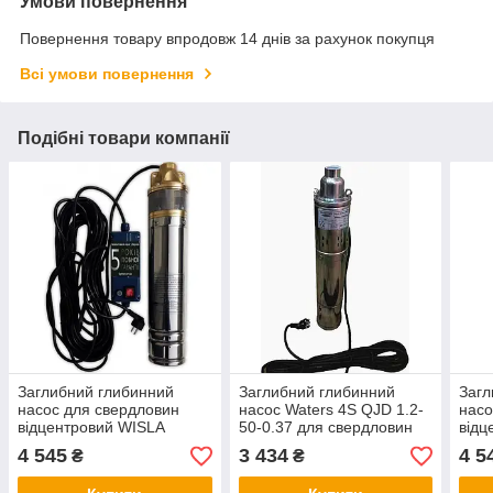
Умови повернення
Повернення товару впродовж 14 днів за рахунок покупця
Всі умови повернення
Подібні товари компанії
Заглибний глибинний
Заглибний глибинний
Загл
насос для свердловин
насос Waters 4S QJD 1.2-
насо
відцентровий WISLA
50-0.37 для свердловин
відц
4SKM-100 — 0,75 кВт 5
шнековий
4SKM
4 545
3 434
4 5
₴
₴
ЛІТ ГАРАНТІЇ
ЛІТ 