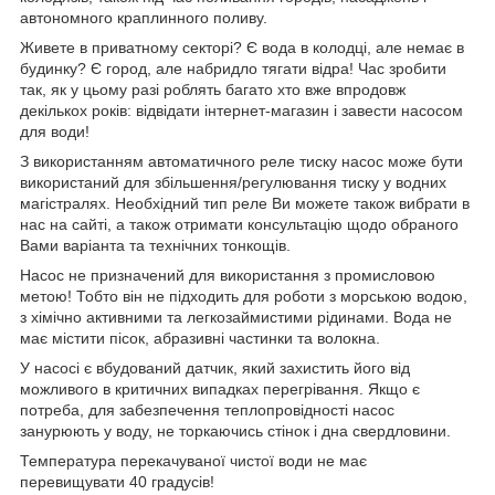
автономного краплинного поливу.
Живете в приватному секторі? Є вода в колодці, але немає в
будинку? Є город, але набридло тягати відра! Час зробити
так, як у цьому разі роблять багато хто вже впродовж
декількох років: відвідати інтернет-магазин і завести насосом
для води!
З використанням автоматичного реле тиску насос може бути
використаний для збільшення/регулювання тиску у водних
магістралях. Необхідний тип реле Ви можете також вибрати в
нас на сайті, а також отримати консультацію щодо обраного
Вами варіанта та технічних тонкощів.
Насос не призначений для використання з промисловою
метою! Тобто він не підходить для роботи з морською водою,
з хімічно активними та легкозаймистими рідинами. Вода не
має містити пісок, абразивні частинки та волокна.
У насосі є вбудований датчик, який захистить його від
можливого в критичних випадках перегрівання. Якщо є
потреба, для забезпечення теплопровідності насос
занурюють у воду, не торкаючись стінок і дна свердловини.
Температура перекачуваної чистої води не має
перевищувати 40 градусів!