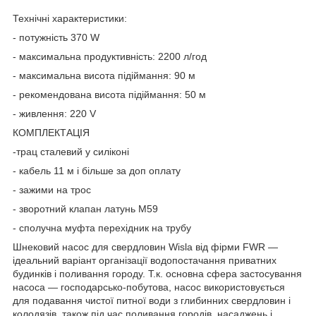
Технічні характеристики:
- потужність 370 W
- максимальна продуктивність: 2200 л/год
- максимальна висота підіймання: 90 м
- рекомендована висота підіймання: 50 м
- живлення: 220 V
КОМПЛЕКТАЦІЯ
-трац сталевий у силіконі
- кабель 11 м і більше за доп оплату
- зажими на трос
- зворотний клапан латунь М59
- сполучна муфта перехідник на трубу
Шнековий насос для свердловин Wisla від фірми FWR —
ідеальний варіант організації водопостачання приватних
будинків і поливання городу. Т.к. основна сфера застосування
насоса — господарсько-побутова, насос використовується
для подавання чистої питної води з глибинних свердловин і
колодязів, також під час поливання городів, насаджень і