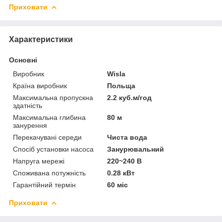
Приховати
Характеристики
Основні
Виробник
Wisla
Країна виробник
Польща
Максимальна пропускна
2.2 куб.м/год
здатність
Максимальна глибина
80 м
занурення
Перекачувані середи
Чиста вода
Спосіб установки насоса
Занурювальний
Напруга мережі
220~240 В
Споживана потужність
0.28 кВт
Гарантійний термін
60 міс
Приховати