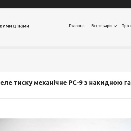
овими цінами
Головна
Всі товари
Про 
еле тиску механічне PC-9 з накидною га