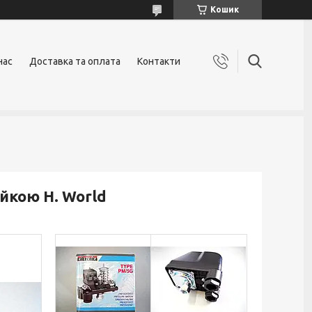
Кошик
нас
Доставка та оплата
Контакти
йкою H. World