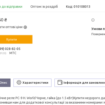
о до відправки
Оптом і в роздріб
Код:
010108013
50 ₴
ати оптові ціни
поверне
Купити
99) 028-82-05
МТС
0120
Опис
Характеристики
Інформація для замовлен
чне реле РС-9 H. World Чорне, гайка (до 1.5 кВт)
Купити недорого
да
онивши нам для додаткової консультації за вказаними номерами і 