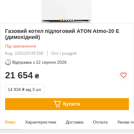
Газовий котел підлоговий ATON Atmo-20 E
(димохідний)
Під замовлення
Код: 1031197AT20E
Опт і роздріб
Відправка з
22 серпня 2026
21 654
₴
14 834 ₴
від 3 шт.
Купити
Опис
Характеристики
Доставка
Оплата
Умови п