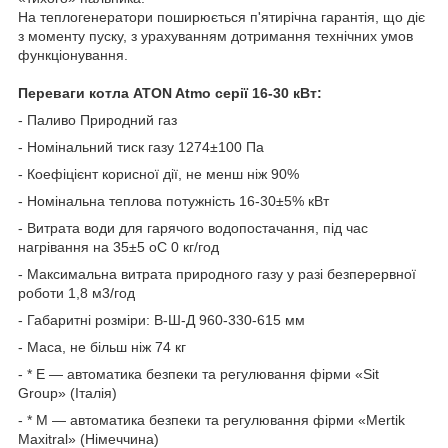
На теплогенератори поширюється п'ятирічна гарантія, що діє
з моменту пуску, з урахуванням дотримання технічних умов
функціонування.
Переваги котла ATON Atmo серії 16-30 кВт:
- Паливо Природний газ
- Номінальний тиск газу 1274±100 Па
- Коефіцієнт корисної дії, не менш ніж 90%
- Номінальна теплова потужність 16-30±5% кВт
- Витрата води для гарячого водопостачання, під час
нагрівання на 35±5 oС 0 кг/год
- Максимальна витрата природного газу у разі безперервної
роботи 1,8 м3/год
- Габаритні розміри: В-Ш-Д 960-330-615 мм
- Маса, не більш ніж 74 кг
- * Е — автоматика безпеки та регулювання фірми «Sit
Group» (Італія)
- * М — автоматика безпеки та регулювання фірми «Mertik
Maxitral» (Німеччина)