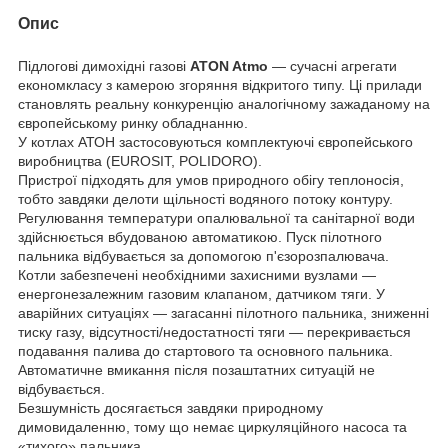
Опис
Підлогові димохідні газові
ATON Atmo
— сучасні агрегати
економкласу з камерою згоряння відкритого типу. Ці прилади
становлять реальну конкуренцію аналогічному зажаданому на
європейському ринку обладнанню.
У котлах АТОН застосовуються комплектуючі європейського
виробництва (EUROSIT, POLIDORO).
Пристрої підходять для умов природного обігу теплоносія,
тобто завдяки делоти щільності водяного потоку контуру.
Регулювання температури опалювальної та санітарної води
здійснюється вбудованою автоматикою. Пуск пілотного
пальника відбувається за допомогою п'єзорозпалювача.
Котли забезпечені необхідними захисними вузлами —
енергонезалежним газовим клапаном, датчиком тяги. У
аварійних ситуаціях — загасанні пілотного пальника, зниженні
тиску газу, відсутності/недостатності тяги — перекривається
подавання палива до стартового та основного пальника.
Автоматичне вмикання після позаштатних ситуацій не
відбувається.
Безшумність досягається завдяки природному
димовидаленню, тому що немає циркуляційного насоса та
«тихого» пальника.