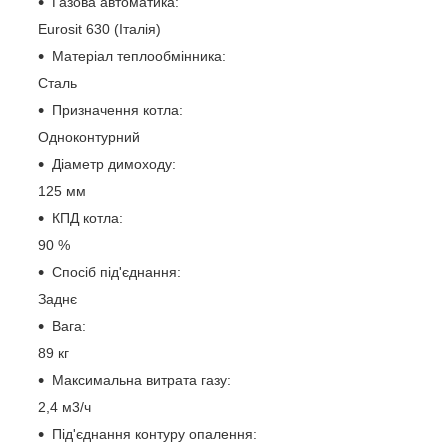
Газова автоматика:
Eurosit 630 (Італія)
Матеріал теплообмінника:
Сталь
Призначення котла:
Одноконтурний
Діаметр димоходу:
125 мм
КПД котла:
90 %
Спосіб під'єднання:
Заднє
Вага:
89 кг
Максимальна витрата газу:
2,4 м3/ч
Під'єднання контуру опалення: