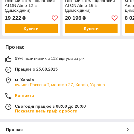
Газовий котел підлоговий
Газовий котел підлоговий
Коте
ATON Atmo-12 E
ATON Atmo-16 E
Атон
(димохідний)
(димохідний)
Димо
авто
19 222
20 196
8 0
₴
₴
(унів
Купити
Купити
Про нас
99% позитивних з 112 відгуків за рік
Працює з 25.08.2015
м. Харків
вулиця Раєвської, магазин 27, Харків, Україна
Контакти
Сьогодні працює з 08:00 до 20:00
Показати весь графік роботи
Про нас