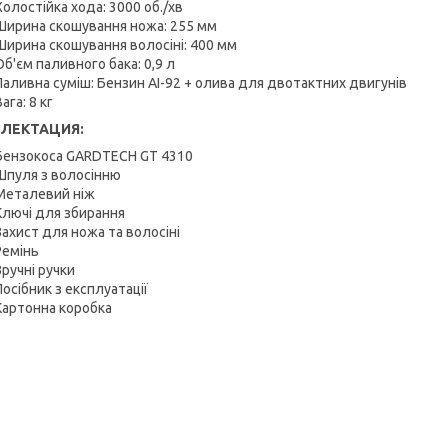
Холостійка хода: 3000 об./хв
Ширина скошування ножа: 255 мм
Ширина скошування волосіні: 400 мм
Об'єм паливного бака: 0,9 л
Паливна суміш: Бензин АІ-92 + олива для двотактних двигунів
ага: 8 кг
ЛЕКТАЦИЯ:
Бензокоса GARDTECH GT 4310
Шпуля з волосінню
Металевий ніж
Ключі для збирання
Захист для ножа та волосіні
Ремінь
Зручні ручки
Посібник з експлуатації
Картонна коробка