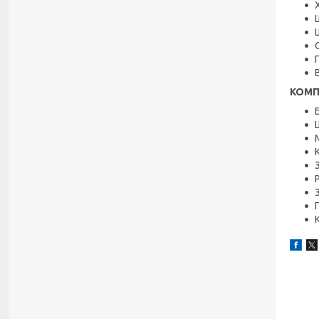
В
КОМП