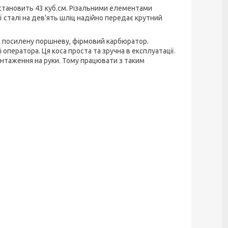
становить 43 куб.см. Різальними елементами
ї сталі на дев'ять шліц надійно передає крутний
ає посилену поршневу, фірмовий карбюратор.
оператора. Ця коса проста та зручна в експлуатації.
антаження на руки. Тому працювати з таким