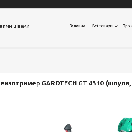
овими цінами
Головна
Всі товари
Про 
ензотример GARDTECH GT 4310 (шпуля, 