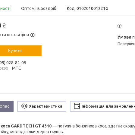
вності
Оптом і в роздріб
Код:
010201001221G
4 ₴
ати оптові ціни
поверне
Купити
99) 028-82-05
МТС
0120
Опис
Характеристики
Інформація для замовлен
коса GARDTECH GT 4310
— потужна бензинова коса, здатна скошув
ійку, молоді гілки дерев і кущів.