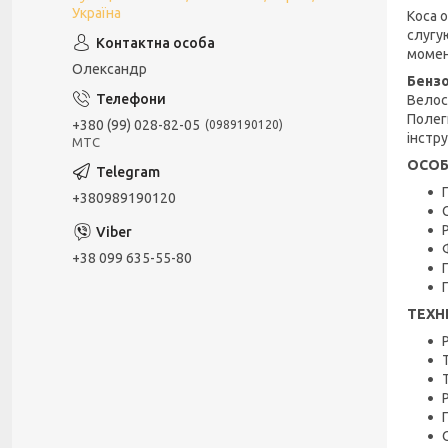
Україна
Коса 
слугу
момен
Олександр
Бенз
Велос
Полег
+380 (99) 028-82-05
0989190120
інстр
МТС
ОСОБ
+380989190120
+38 099 635-55-80
ТЕХН