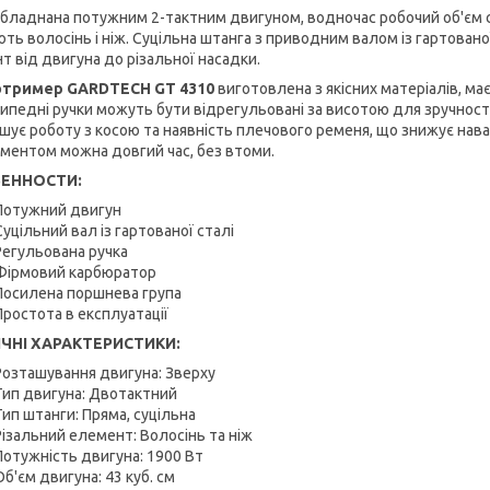
обладнана потужним 2-тактним двигуном, водночас робочий об'єм 
ють волосінь і ніж. Суцільна штанга з приводним валом із гартовано
т від двигуна до різальної насадки.
отример GARDTECH GT 4310
виготовлена з якісних матеріалів, м
ипедні ручки можуть бути відрегульовані за висотою для зручності 
шує роботу з косою та наявність плечового ременя, що знижує нав
ументом можна довгий час, без втоми.
ЕННОСТИ:
Потужний двигун
Суцільний вал із гартованої сталі
Регульована ручка
Фірмовий карбюратор
Посилена поршнева група
Простота в експлуатації
ІЧНІ ХАРАКТЕРИСТИКИ:
Розташування двигуна: Зверху
Тип двигуна: Двотактний
Тип штанги: Пряма, суцільна
Різальний елемент: Волосінь та ніж
Потужність двигуна: 1900 Вт
Об'єм двигуна: 43 куб. см