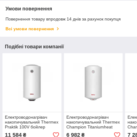
Умови повернення
Повернення товару впродовж 14 днів за рахунок покупця
Всі умови повернення
Подібні товари компанії
Електроводонагрівач
Електроводонагрівач
Елек
накопичувальний Thermex
накопичувальний Thermex
нако
Praktik 100V бойлер
Champion Titaniumheat
Cham
100 V бойлер
100 
11 584
6 982
7 2
₴
₴