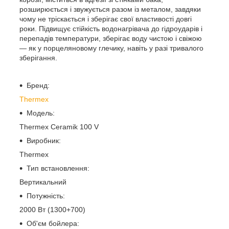
розширюється і звужується разом із металом, завдяки
чому не тріскається і зберігає свої властивості довгі
роки. Підвищує стійкість водонагрівача до гідроударів і
перепадів температури, зберігає воду чистою і свіжою
— як у порцеляновому глечику, навіть у разі тривалого
зберігання.
Бренд:
Thermex
Модель:
Thermex Ceramik 100 V
Виробник:
Thermex
Тип встановлення:
Вертикальний
Потужність:
2000 Вт (1300+700)
Об'єм бойлера: