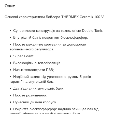
Опис
Основні характеристики Бойлера THERMEX Ceramik 100 V:
Суперплоска конструкція за технологією Double Tank;
Внутрішній бак із покриттям біосклофарфор;
Просте механічне керування за допомогою
ергономічного регулятора;
Super Foam:
Високощільна теплоізоляція;
Низькі тепловтрати ПЗВ;
Надійний захист від ураження струмом 5 років
гарантії на внутрішній бак;
Два з'єднаних внутрішніх баки;
Просте розміщення;
Сучасний дизайн корпусу.
Покриття біосклофарфор: надійно захищає бак від
корозії, міститься в адгезії зі стінками бака,