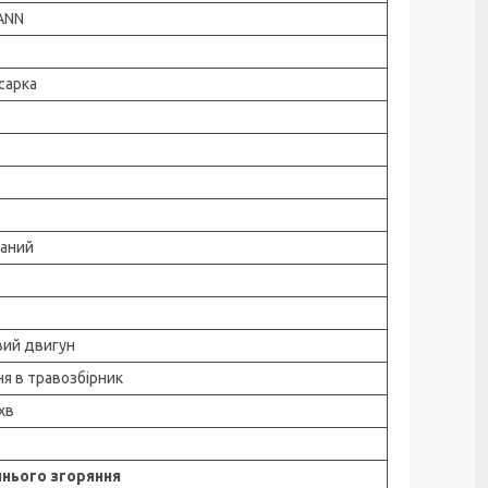
ANN
сарка
ваний
вий двигун
я в травозбірник
хв
нього згоряння