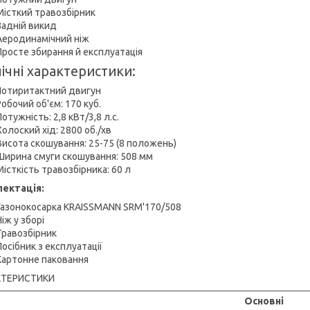
Місткий травозбірник
Задній викид
Аеродинамічний ніж
Просте збирання й експлуатація
ічні характеристики:
Чотиритактний двигун
Робочий об'єм: 170 куб.
Потужність: 2,8 кВт/3,8 л.с.
Холоский хід: 2800 об./хв
Висота скошування: 25-75 (8 положень)
Ширина смуги скошування: 508 мм
Місткість травозбірника: 60 л
ектація:
Газонокосарка KRAISSMANN SRM'170/508
Ніж у зборі
Травозбірник
Посібник з експлуатації
Картонне паковання
КТЕРИСТИКИ
Основні