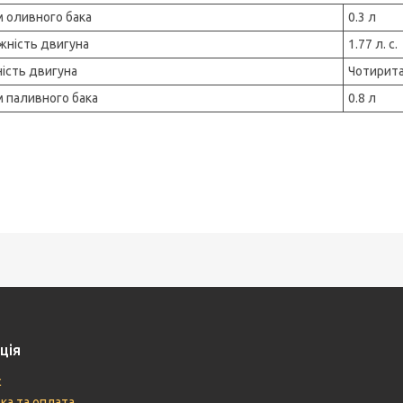
м оливного бака
0.3 л
жність двигуна
1.77 л. с.
ність двигуна
Чотирит
м паливного бака
0.8 л
ція
с
ка та оплата