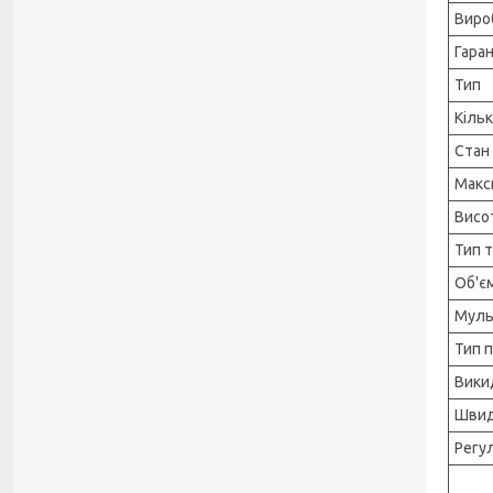
Виро
Гара
Тип
Кільк
Стан
Макс
Висо
Тип 
Об'є
Муль
Тип 
Вики
Швид
Регу