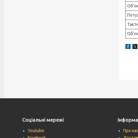
Об'є
Поту
Такт
Об'є
Соціальні мережі
Інформа
Youtube
Про на
Facebook
Достав