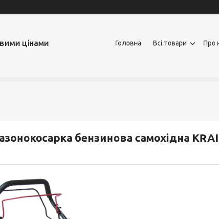
овими цінами
Головна
Всі товари
Про 
азонокосарка бензинова самохідна KR