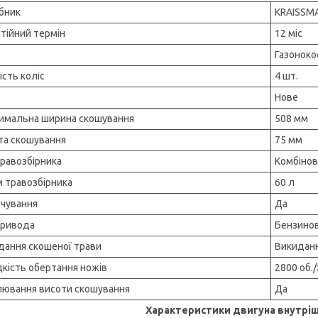
бник
KRAISSM
нтійний термін
12 міс
Газоноко
ість коліс
4 шт.
Нове
имальна ширина скошування
508 мм
та скошування
75 мм
травозбірника
Комбіно
м травозбірника
60 л
чування
Да
привода
Бензино
дання скошеної трави
Викиданн
кість обертання ножів
2800 об./
лювання висоти скошування
Да
Характеристики двигуна внутріш