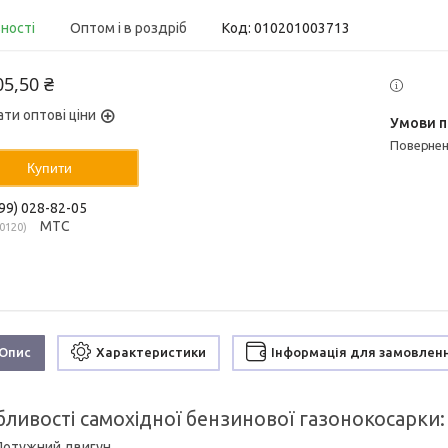
вності
Оптом і в роздріб
Код:
010201003713
05,50 ₴
ати оптові ціни
поверне
Купити
99) 028-82-05
МТС
0120
Опис
Характеристики
Інформація для замовлен
ливості самохідної бензинової газонокосарки:
Потужний двигун