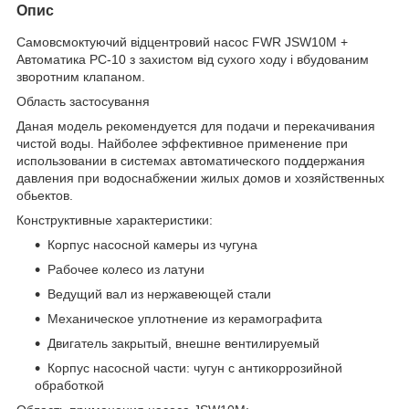
Опис
Самовсмоктуючий відцентровий насос FWR JSW10M +
Автоматика РС-10 з захистом від сухого ходу і вбудованим
зворотним клапаном.
Область застосування
Даная модель рекомендуется для подачи и перекачивания
чистой воды. Найболее эффективное применение при
использовании в системах автоматического поддержания
давления при водоснабжении жилых домов и хозяйственных
обьектов.
Конструктивные характеристики:
Корпус насосной камеры из чугуна
Рабочее колесо из латуни
Ведущий вал из нержавеющей стали
Механическое уплотнение из керамографита
Двигатель закрытый, внешне вентилируемый
Корпус насосной части: чугун с антикоррозийной
обработкой