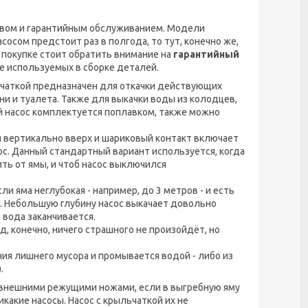
еством и гарантийным обслуживанием. Модели
сосом предстоит раз в полгода, то тут, конечно же,
и покупке стоит обратить внимание на
гарантийный
ве используемых в сборке деталей.
чаткой предназначен для откачки действующих
ни и туалета. Также для выкачки воды из колодцев,
й насос комплектуется поплавком, также можно
ся вертикально вверх и шариковый контакт включает
ос. Данный стандартный вариант используется, когда
ть от ямы, и чтоб насос выключился
ли яма неглубокая - например, до 3 метров - и есть
. Небольшую глубину насос выкачает довольно
 вода заканчивается.
д, конечно, ничего страшного не произойдёт, но
ия лишнего мусора и промывается водой - либо из
.
с внешними режущими ножами, если в выгребную яму
икакие насосы. Насос с крыльчаткой их не