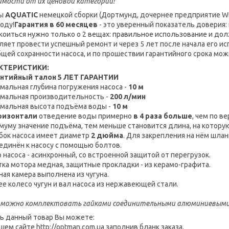
имости от их ценовой категории!
сы
AQUATIC
немецкой сборки (Дортмунд, дочернее предприятие Wil
году!
Гарантия в 60
месяцев
- это уверенный показатель доверия:
коиться нужно только о 2 вещах: правильное использование и дол
ляет провести успешный ремонт и через 5 лет после начала его исп
бщей сохранности насоса, и по прошествии гарантийного срока мож
КТЕРИСТИКИ:
антийный талон 5 ЛЕТ ГАРАНТИИ
мальная глубина погружения насоса -
10 м
мальная производительность -
200 л/мин
мальная высота подъёма воды -
10 м
ризонтали
отведение воды примерно
в 4 раза больше
, чем по в
муму значение подъёма, тем меньше становится длина, на которую
бок насоса имеет диаметр
2 дюйма
. Для закрепления на нём шла
единён к насосу с помощью болтов.
 насоса - асинхронный, со встроенной защитой от перегрузок.
ка мотора медная, защитные прокладки - из керамо-графита.
ная камера выполнена из чугуна.
ее колесо чугун и вал насоса из нержавеющей стали.
 можно комплектовать гайками соединительными алюминиевыми 
ь данный товар Вы можете:
шем сайте http://optman.com.ua заполнив бланк заказа.