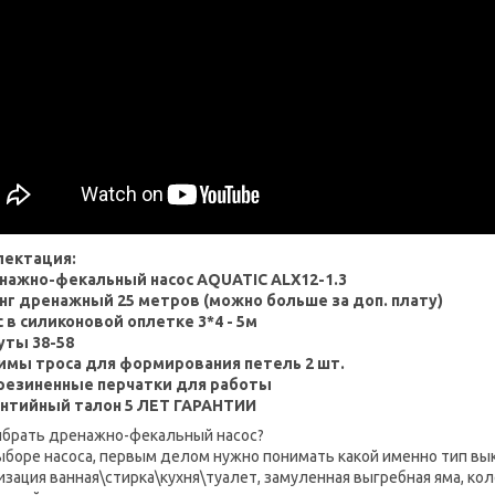
лектация:
енажно-фекальный насос
AQUATIC
ALX
12-1.3
нг дренажный 25 метров (можно больше за доп. плату)
с в силиконовой оплетке 3*4 - 5м
уты 38-58
имы троса для формирования петель 2 шт.
резиненные перчатки для работы
антийный талон 5 ЛЕТ ГАРАНТИИ
ыбрать дренажно-фекальный насос?
ыборе насоса, первым делом нужно понимать какой именно тип вык
изация ванная\стирка\кухня\туалет, замуленная выгребная яма, ко