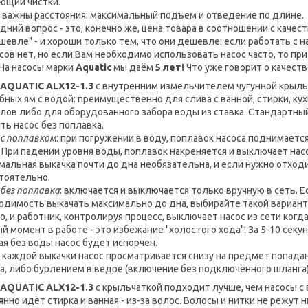
ющий чистки.
 важны расстояния: максимальный подъём и отведение по длине.
дний вопрос - это, конечно же, цена товара в соотношении с кач
шевле" - и хороши только тем, что они дешевле: если работать с на
сов нет, но если Вам необходимо использовать насос часто, то пр
 На насосы марки
Aquatic
мы даём
5 лет!
Что уже говорит о качест
AQUATIC
ALX
12-1.3
с внутренним измельчителем чугунной крыль
бных ям с водой: преимущественно для слива с ванной, стирки, кух
лов либо для оборудованного забора воды из ставка. Стандартны
ать насос без поплавка.
 с поплавком
: при погружении в воду, поплавок насоса поднимает
. При падении уровня воды, поплавок накреняется и выключает нас
мальная выкачка почти до дна необязательна, и если нужно отходи
тоятельно.
 без поплавка
: включается и выключается только вручную в сеть. Ес
одимость выкачать максимально до дна, выбирайте такой вариант
о, и работник, контролируя процесс, выключает насос из сети когда
й момент в работе - это избежание "холостого хода"! За 5-10 секун
ая без воды насос будет испорчен.
 каждой выкачки насос просматривается снизу на предмет попадан
а, либо бурлением в ведре (включение без подключённого шланга)
AQUATIC
ALX
12-1.3
с крыльчаткой подходит лучше, чем насосы 
янно идёт стирка и ванная - из-за волос. Волосы и нитки не режут н