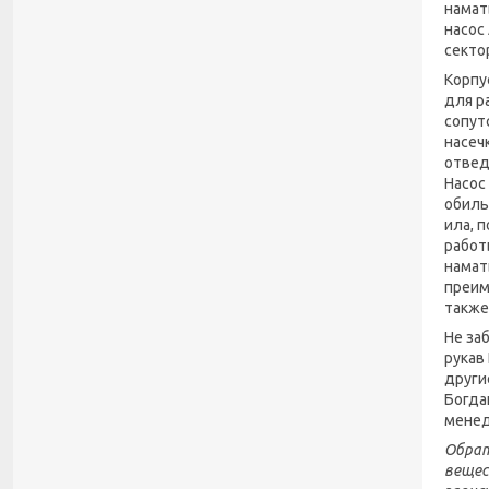
намат
насос
секто
Корпу
для р
сопут
насеч
отвед
Насос
обиль
ила, 
работ
намат
преим
также
Не за
рукав
други
Богда
менед
Обрат
вещес