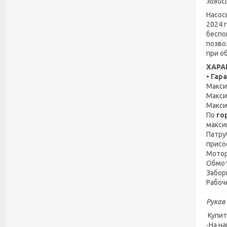
завис
Насо
2024 
беспо
позво
при о
ХАРА
• Гар
Макси
Макси
Макси
По
го
макси
Патру
присо
Мотор
Обмот
Забор
Рабоч
Рукав
Купит
-На на