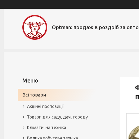
Optman: продаж в роздріб за опт
Ф
Всі товари
п
Акційні пропозиції
Товари для саду, дачі, городу
Кліматична техніка
Велика побутова техніка