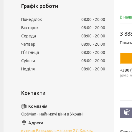
Графік роботи
В ная
Понеділок
08:00
20:00
Вівторок
08:00
20:00
3 88
Середа
08:00
20:00
Показ
Четвер
08:00
20:00
Пʼятниця
08:00
20:00
Субота
08:00
20:00
Неділя
08:00
20:00
+380 (
098919
OptMan - найнижчі ціни в Україні
вулиця Раєвської, магазин 27, Харків,
Фекал