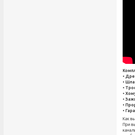
Комп
• Др
• Шла
• Тро
• Хом
• Заж
• Про
• Гар
Как в
При в
канал