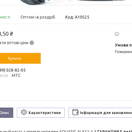
вності
Оптом і в роздріб
Код:
A10S25
8,50 ₴
ати оптові ціни
поверне
Купити
99) 028-82-05
МТС
0120
Опис
Характеристики
Інформація для замовлен
ьный насос с измельчителем AQUATIC ALX12-1.3
ГАРАНТИЯ 5 лет