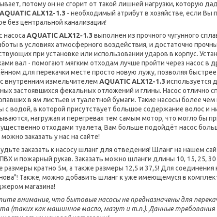
ывает, потому он не сгорит от такой лишней нагрузки, которую д
AQUATIC
ALX
12-1.3
- необходимый атрибут в хозяйстве, если Вы
ре без центральной канализации!
с насоса
AQUATIC
ALX
12-1.3
выполнен из прочного чугунного сплав
аботы в условиях атмосферного воздействия, и достаточно прочны
ствующих при установке или использовании ударов в корпус. Уст
ками вал - помогают мягким отходам лучше пройти через насос в д
ённом для перекачки месте просто новую лужу, позволяя быстрее 
 с внутренним измельчителем
AQUATIC
ALX
12-1.3
используется д
ных застоявшихся фекальных отложений и глины. Насос отлично с
попавших в ям листьев и туалетной бумаги. Такие насосы более ч
ы с водой, в которой присутствует большое содержание волос и нито
ываются, нагружая и перегревая тем самым мотор, что могло бы при
ущественно отходами туалета, Вам больше подойдёт насос бол
 можно заказать у нас на сайте!
будьте заказать к насосу шланг для отведения! Шланг на нашем са
 ПВХ и пожарный рукав. Заказать можно шланги длины 10, 15, 25, 3
е размеры кратно 5м, а также размеры 12,5 и 37,5! Для соединения
нова"! Также, можно добавить шланг к уже имеющемуся в комплект
жером магазина!
ите внимание, что бытовые насосы не предназначены для перекачк
тв (таких как машинное масло, мазут и т.п.). Данные требования