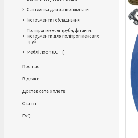
Сантехніка для ванної кімнати
Інструменти і обладнання
Поліпропіленові труби, фітинги,
інструменти для поліпропіленових
труб
Меблі Лофт (LOFT)
Про нас
Відгуки
Доставката оплата
Статті
FAQ