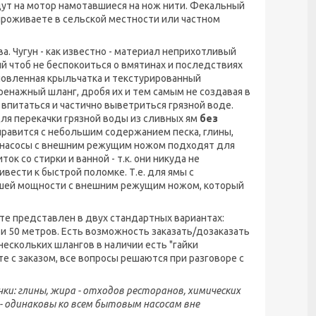
адут на мотор намотавшиеся на нож нити. Фекальный
 проживаете в сельской местности или частном
а. Чугун - как известно - материал неприхотливый
й чтоб не беспокоиться о вмятинах и последствиях
ановленная крыльчатка и текстурированный
ренажный шланг, дробя их и тем самым не создавая в
впитаться и частично выветриться грязной воде.
ля перекачки грязной воды из сливных ям
без
правится с небольшим содержанием песка, глины,
ем насосы с внешним режущим ножом подходят для
к со стирки и ванной - т.к. они никуда не
вести к быстрой поломке. Т.е. для ямы с
ьшей мощности с внешним режущим ножом, который
йте представлен в двух стандартных вариантах:
0 и 50 метров. Есть возможность заказать/дозаказать
 нескольких шлангов в наличии есть "гайки
е с заказом, все вопросы решаются при разговоре с
и: глины, жира - отходов ресторанов, химических
 - одинаковы ко всем бытовым насосам вне