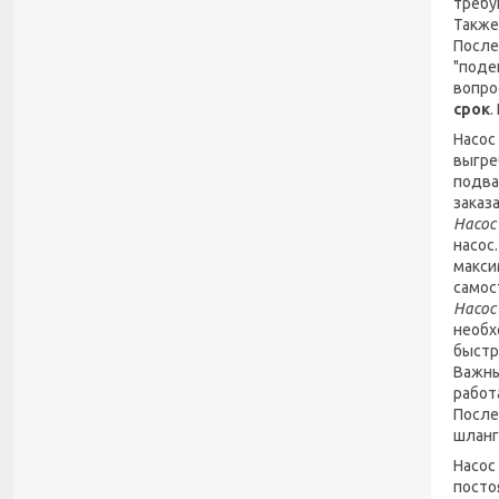
требу
Также
После
"поде
вопро
срок
.
Насос
выгре
подва
заказ
Насос
насос
макси
самос
Насос
необх
быстр
Важны
работ
После
шланг
Насос
посто