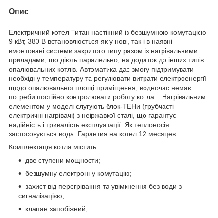
Опис
Електричний котел Титан настінний із безшумною комутацією
9 кВт, 380 В встановлюється як у нові, так і в наявні
вмонтовані системи закритого типу разом із нагрівальними
приладами, що діють паралельно, на додаток до інших типів
опалювальних котлів. Автоматика дає змогу підтримувати
необхідну температуру та регулювати витрати електроенергії
щодо опалювальної площі приміщення, водночас немає
потреби постійно контролювати роботу котла. Нагрівальним
елементом у моделі слугують блок-ТЕНи (трубчасті
електричні нагрівачі) з неіржавкої сталі, що гарантує
надійність і тривалість експлуатації. Як теплоносія
застосовується вода. Гарантия на котел 12 месяцев.
Комплектація котла містить:
две ступени мощности;
безшумну електронну комутацію;
захист від перегрівання та увімкнення без води з
сигналізацією;
клапан запобіжний;