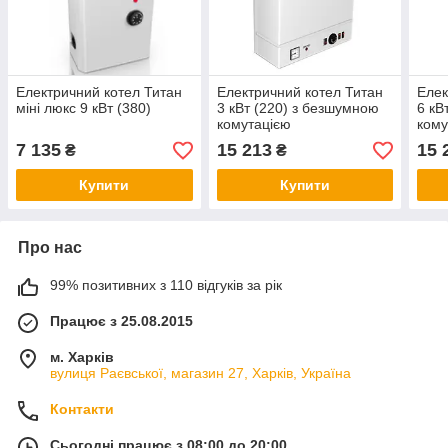
Електричний котел Титан
Електричний котел Титан
Елек
міні люкс 9 кВт (380)
3 кВт (220) з безшумною
6 кВ
комутацією
кому
7 135
15 213
15 
₴
₴
Купити
Купити
Про нас
99% позитивних з 110 відгуків за рік
Працює з 25.08.2015
м. Харків
вулиця Раєвської, магазин 27, Харків, Україна
Контакти
Сьогодні працює з 08:00 до 20:00