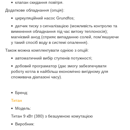
клапан скидання повітря.
Додаткове обладнання (опція):
циркуляційний насос Grundfos;
датчик тиску з сигналізацією (можливість контролю та
вимкнення обладнання під час витоку теплоносія);
магнієвий анод (сприяє випаданню солей, пом'якшуючи
у такий спосіб воду в системі опалення).
Також можна комплектувати однією з опцій:
автоматичний вибір ступенів потужності;
добовий програматор (дає змогу забезпечувати
роботу котла в найбільш економічно вигідному для
споживача діапазоні часу).
Бренд:
Титан
Модель:
Титан 9 кВт (380) з безшумною комутацією
Виробник: