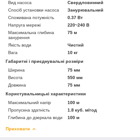
Вид насоса
Свердловинний
Спосіб установки насоса
Занурювальний
Споживана потужність
0.37 Вт
Напруга мережі
220~240 В
Максимальна глибина
75 м
занурення
Якість води
Чистий
Вага
10 кг
Габаритні і приєднувальні розміри
Ширина
75 мм
Висота
550 мм
Довжина
75 мм
Користувальницькі характеристики
Максимальний напір
100 м
Пропускна здатність
1.8 куб. м/год
Глибина до дзеркала води
100 м
Приховати