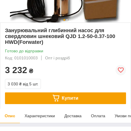
Занурювальний глибинний насос для
свердловин шнековий QJD 1.2-50-0.37-100
HWD(Forwater)
Готово до відправки
Код: 0101010003
Опт і роздріб
3 232
₴
3 030 ₴
від 5 шт.
Купити
Опис
Характеристики
Доставка
Оплата
Умови п