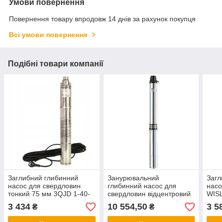
Умови повернення
Повернення товару впродовж 14 днів за рахунок покупця
Всі умови повернення
Подібні товари компанії
Заглибний глибинний
Занурювальний
Загл
насос для свердловин
глибинний насос для
насо
тонкий 75 мм 3QJD 1-40-
свердловин відцентровий
WISL
0.55
KGB 100QJD2-32/8-0.37 D
1-40
3 434
10 554,50
3 5
₴
₴
багатоступінчастий
ГАР