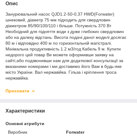
Опис
Занурювальний насос QJD1.2-50-0,37 HWD(Forwater)
шнековий, діаметр 75 мм підходить для свердловин
діаметром 85/90/100/110 і більше. Потужність 370 Вт
Необхідний для підняття води з дуже глибоких свердловин
або на далеку відстань. Висота подачі даної моделі досягає
80 м і відповідно 400 м по горизонтальній магістралі.
Мінімальна продуктивність 1.2 м3/год Кабель 9 м.
Купити
недорого
цей товар Ви можете оформивши заявку на
сайті,або подзвонивши нам для додаткової консультації за
вказаними номерами і ми доставимо його Вам в будь-яке
місто України. Вал нержавійка. Гільза і кріплення троса
нержавійка.
Приховати
Характеристики
Основні атрибути
Виробник
Forwater