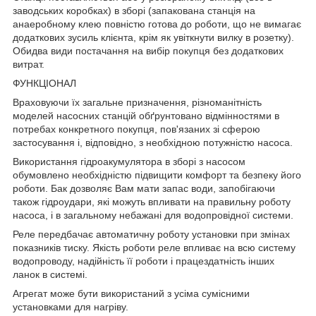
заводських коробках) в зборі (запакована станція на
анаеробному клею повністю готова до роботи, що не вимагає
додаткових зусиль клієнта, крім як увіткнути вилку в розетку).
Обидва види постачання на вибір покупця без додаткових
витрат.
ФУНКЦІОНАЛ
Враховуючи їх загальне призначення, різноманітність
моделей насосних станцій обґрунтовано відмінностями в
потребах конкретного покупця, пов'язаних зі сферою
застосування і, відповідно, з необхідною потужністю насоса.
Використання гідроакумулятора в зборі з насосом
обумовлено необхідністю підвищити комфорт та безпеку його
роботи. Бак дозволяє Вам мати запас води, запобігаючи
також гідроудари, які можуть впливати на правильну роботу
насоса, і в загальному небажані для водопровідної системи.
Реле передбачає автоматичну роботу установки при змінах
показників тиску. Якість роботи реле впливає на всю систему
водопроводу, надійність її роботи і працездатність інших
ланок в системі.
Агрегат може бути використаний з усіма сумісними
установками для нагріву.