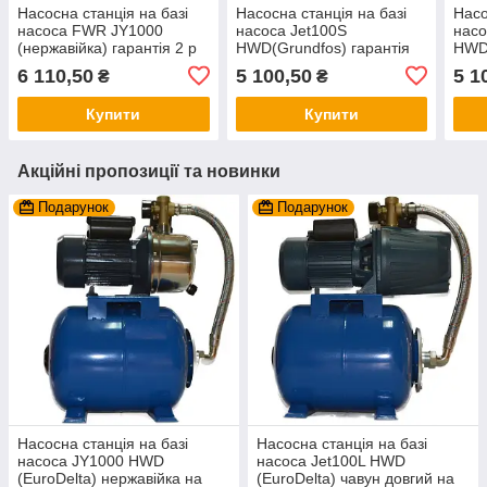
Насосна станція на базі
Насосна станція на базі
Насо
насоса FWR JY1000
насоса Jet100S
нас
(нержавійка) гарантія 2 р
HWD(Grundfos) гарантія
HWD(
на баку 50 л Польща,
2(чуг. короткий) на баку 24
роки
6 110,50
5 100,50
5 1
₴
₴
червоний
л. Італія, зелений
зел
Купити
Купити
Акційні пропозиції та новинки
Подарунок
Подарунок
Насосна станція на базі
Насосна станція на базі
насоса JY1000 HWD
насоса Jet100L HWD
(EuroDelta) нержавійка на
(EuroDelta) чавун довгий на