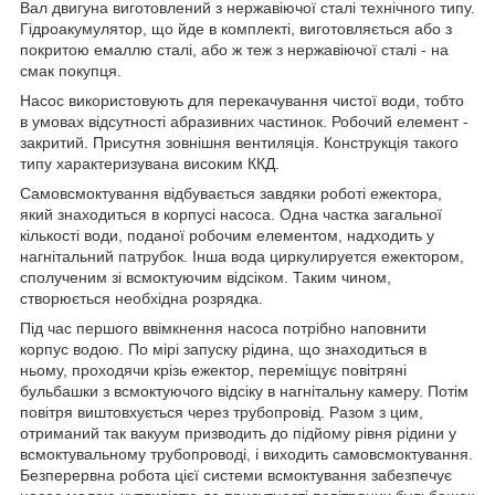
Вал двигуна виготовлений з нержавіючої сталі технічного типу.
Гідроакумулятор, що йде в комплекті, виготовляється або з
покритою емаллю сталі, або ж теж з нержавіючої сталі - на
смак покупця.
Насос використовують для перекачування чистої води, тобто
в умовах відсутності абразивних частинок. Робочий елемент -
закритий. Присутня зовнішня вентиляція. Конструкція такого
типу характеризувана високим ККД.
Самовсмоктування відбувається завдяки роботі ежектора,
який знаходиться в корпусі насоса. Одна частка загальної
кількості води, поданої робочим елементом, надходить у
нагнітальний патрубок. Інша вода циркулируется ежектором,
сполученим зі всмоктуючим відсіком. Таким чином,
створюється необхідна розрядка.
Під час першого ввімкнення насоса потрібно наповнити
корпус водою. По мірі запуску рідина, що знаходиться в
ньому, проходячи крізь ежектор, переміщує повітряні
бульбашки з всмоктуючого відсіку в нагнітальну камеру. Потім
повітря виштовхується через трубопровід. Разом з цим,
отриманий так вакуум призводить до підйому рівня рідини у
всмоктувальному трубопроводі, і виходить самовсмоктування.
Безперервна робота цієї системи всмоктування забезпечує