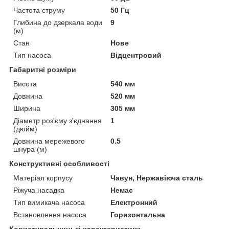
Частота струму
50 Гц
Глибина до дзеркала води
9
(м)
Стан
Нове
Тип насоса
Відцентровий
Габаритні розміри
Висота
540 мм
Довжина
520 мм
Ширина
305 мм
Діаметр роз'єму з'єднання
1
(дюйм)
Довжина мережевого
0.5
шнура (м)
Конструктивні особливості
Матеріал корпусу
Чавун, Нержавіюча сталь
Ріжуча насадка
Немає
Тип вимикача насоса
Електронний
Встановлення насоса
Горизонтальна