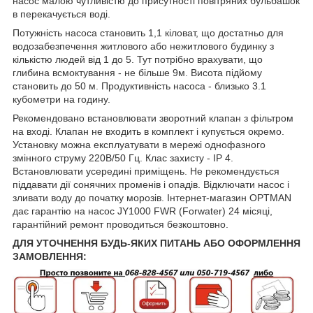
насос малою чутливістю до присутності повітряних бульбашок
в перекачується воді.
Потужність насоса становить 1,1 кіловат, що достатньо для
водозабезпечення житлового або нежитлового будинку з
кількістю людей від 1 до 5. Тут потрібно врахувати, що
глибина всмоктування - не більше 9м. Висота підйому
становить до 50 м. Продуктивність насоса - близько 3.1
кубометри на годину.
Рекомендовано встановлювати зворотний клапан з фільтром
на вході. Клапан не входить в комплект і купується окремо.
Установку можна експлуатувати в мережі однофазного
змінного струму 220В/50 Гц. Клас захисту - IP 4.
Встановлювати усередині приміщень. Не рекомендується
піддавати дії сонячних променів і опадів. Відключати насос і
зливати воду до початку морозів. Інтернет-магазин OPTMAN
дає гарантію на насос JY1000 FWR (Forwater) 24 місяці,
гарантійний ремонт проводиться безкоштовно.
ДЛЯ УТОЧНЕННЯ БУДЬ-ЯКИХ ПИТАНЬ АБО ОФОРМЛЕННЯ
ЗАМОВЛЕННЯ: