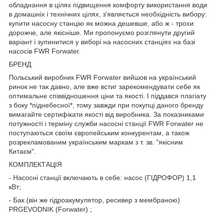
обладнання в цілях підвищення комфорту використання води
в домашніх і технічних цілях, з'являється необхідність вибору:
купити насосну станцію як можна дешевше, або ж - трохи
дорожче, але якісніше. Ми пропонуємо розглянути другий
варіант і зупинитися у виборі на насосних станціях на базі
насосів FWR Forwater.
БРЕНД
Польський виробник FWR Forwater вийшов на український
ринок не так давно, але вже встиг зарекомендувати себе як
оптимальне співвідношення ціни та якості. І піддався плагіату
з боку *піднебесної*, тому завжди при покупці даного бренду
вимагайте сертифікати якості від виробника. За показниками
потужності і терміну служби насосні станції FWR Forwater не
поступаються своїм європейським конкурентам, а також
розрекламованим українським маркам з т. зв. "якісним
Китаєм".
КОМПЛЕКТАЦІЯ
- Насосні станції включають в себе: насос (ГІДРОФОР) 1,1
кВт;
- Бак (він же гідроакумулятор, ресивер з мембраною)
PRGEVODNIK (Forwater) ;