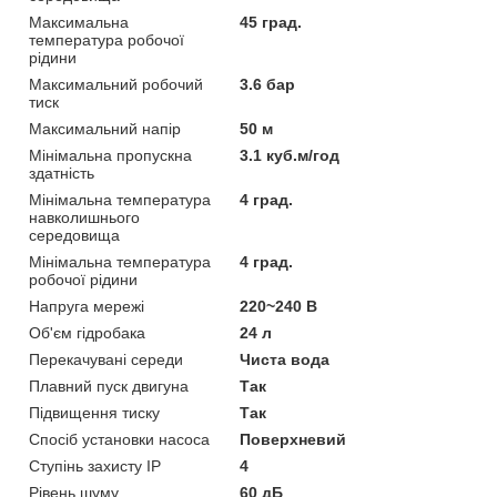
Максимальна
45 град.
температура робочої
рідини
Максимальний робочий
3.6 бар
тиск
Максимальний напір
50 м
Мінімальна пропускна
3.1 куб.м/год
здатність
Мінімальна температура
4 град.
навколишнього
середовища
Мінімальна температура
4 град.
робочої рідини
Напруга мережі
220~240 В
Об'єм гідробака
24 л
Перекачувані середи
Чиста вода
Плавний пуск двигуна
Так
Підвищення тиску
Так
Спосіб установки насоса
Поверхневий
Ступінь захисту IP
4
Рівень шуму
60 дБ