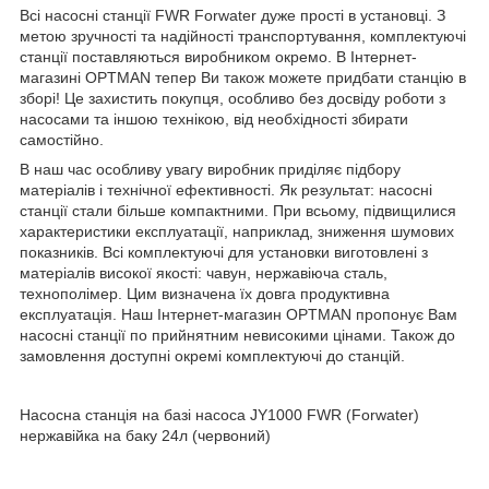
Всі насосні станції FWR Forwater дуже прості в установці. З
метою зручності та надійності транспортування, комплектуючі
станції поставляються виробником окремо. В Інтернет-
магазині OPTMAN тепер Ви також можете придбати станцію в
зборі! Це захистить покупця, особливо без досвіду роботи з
насосами та іншою технікою, від необхідності збирати
самостійно.
В наш час особливу увагу виробник приділяє підбору
матеріалів і технічної ефективності. Як результат: насосні
станції стали більше компактними. При всьому, підвищилися
характеристики експлуатації, наприклад, зниження шумових
показників. Всі комплектуючі для установки виготовлені з
матеріалів високої якості: чавун, нержавіюча сталь,
технополімер. Цим визначена їх довга продуктивна
експлуатація. Наш Інтернет-магазин OPTMAN пропонує Вам
насосні станції по прийнятним невисокими цінами. Також до
замовлення доступні окремі комплектуючі до станцій.
Насосна станція на базі насоса JY1000 FWR (Forwater)
нержавійка на баку 24л (червоний)