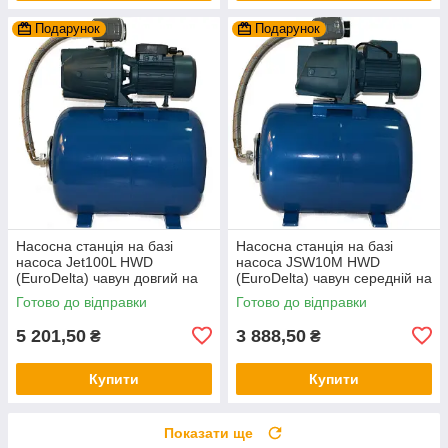
Подарунок
Подарунок
Насосна станція на базі
Насосна станція на базі
насоса Jet100L HWD
насоса JSW10M HWD
(EuroDelta) чавун довгий на
(EuroDelta) чавун середній на
баку 50л (гарантія 2 роки)
баку 50л (гарантія 2 роки)
Готово до відправки
Готово до відправки
5 201,50
3 888,50
₴
₴
Купити
Купити
Показати ще