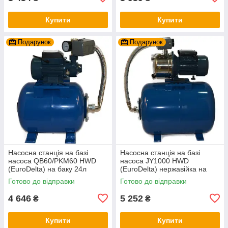
Купити
Купити
Подарунок
Подарунок
Насосна станція на базі
Насосна станція на базі
насоса QB60/PKM60 HWD
насоса JY1000 HWD
(EuroDelta) на баку 24л
(EuroDelta) нержавійка на
(гарантія 2 роки)
баку 50л (гарантія 2 роки)
Готово до відправки
Готово до відправки
4 646
5 252
₴
₴
Купити
Купити