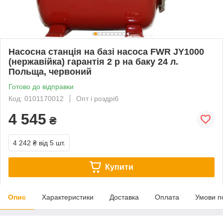
Насосна станція на базі насоса FWR JY1000
(нержавійка) гарантія 2 р на баку 24 л.
Польща, червоний
Готово до відправки
Код: 0101170012
Опт і роздріб
4 545
₴
4 242 ₴
від 5 шт.
Купити
Опис
Характеристики
Доставка
Оплата
Умови п