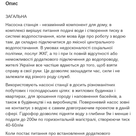
Опис
ЗАГАЛЬНА
Насосна станція - незамінний компонент для дому, в
комплексі вирішує питання подачі води і створення тиску в
системі водопостачання, коли мова йде про роботу з водою
там, де складно підключитися до якісної центрального
водопостачання. В умовах недосконалості соціальної
політики, послуг ЖКГ, а то і при їх повній відсутності або
неможливості додаткового підключення до водопроводу,
жителі України все частіше вдаються до того, щоб взяти
справу в свої руки. Це дозволяє заощадити час, сили і не
залежати від різного роду служб.
Використовують насосні станції в досить різноманітних
побутових і господарських цілях: в житлових будинках і
квартирах, для зрошення городу і наповнення басейнів, а
також в будівництві і на виробництві. Поверхневий насос зовні
не контактує з водою є самим довгограючим проектом в даній
сфері. Гідрофор дозволяє підняти воду з глибини 9м і менше і
подати до 200м по горизонтальній магістралі, створюючи тиск
40-60л/м
Коли постає питання про встановлення додаткового