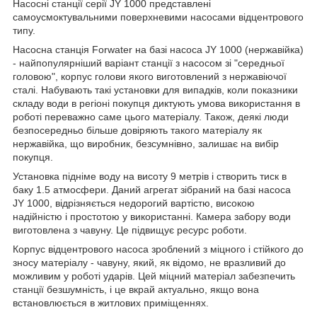
Насосні станції серії JY 1000 представлені
самоусмоктувальними поверхневими насосами відцентрового
типу.
Насосна станція Forwater на базі насоса JY 1000 (нержавійка)
- найпопулярніший варіант станції з насосом зі "середньої
головою", корпус голови якого виготовлений з нержавіючої
сталі. Набувають такі установки для випадків, коли показники
складу води в регіоні покупця диктують умова використання в
роботі переважно саме цього матеріалу. Також, деякі люди
безпосередньо більше довіряють такого матеріалу як
нержавійка, що виробник, безсумнівно, залишає на вибір
покупця.
Установка підніме воду на висоту 9 метрів і створить тиск в
баку 1.5 атмосфери. Даний агрегат зібраний на базі насоса
JY 1000, відрізняється недорогий вартістю, високою
надійністю і простотою у використанні. Камера забору води
виготовлена з чавуну. Це підвищує ресурс роботи.
Корпус відцентрового насоса зроблений з міцного і стійкого до
зносу матеріалу - чавуну, який, як відомо, не вразливий до
можливим у роботі ударів. Цей міцний матеріал забезпечить
станції безшумність, і це вкрай актуально, якщо вона
встановлюється в житлових приміщеннях.