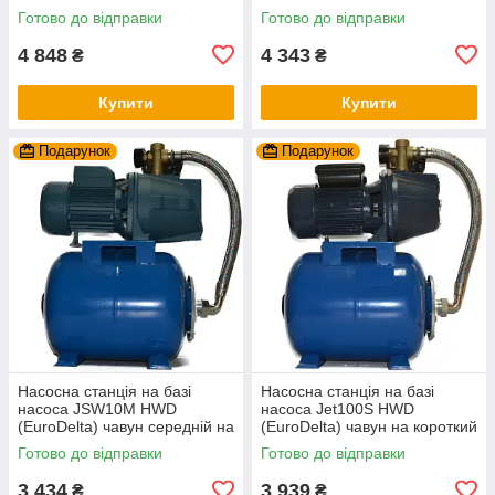
баку 24л (гарантія 2 роки)
баку 24л (гарантія 2 роки)
Готово до відправки
Готово до відправки
4 848
4 343
₴
₴
Купити
Купити
Подарунок
Подарунок
Насосна станція на базі
Насосна станція на базі
насоса JSW10M HWD
насоса Jet100S HWD
(EuroDelta) чавун середній на
(EuroDelta) чавун на короткий
баку 24л (гарантія 2 роки)
баку 24л (гарантія 2 роки)
Готово до відправки
Готово до відправки
3 434
3 939
₴
₴