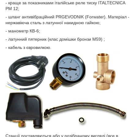
- краще за показниками італійське реле тиску ITALTECNICA
PM 12;
- шланг антивібраційний PRGEVODNIK (Forwater). Матеріал -
нержавіюча сталь з латунної накидною гайкою;
- манометр КВ-6;
- латунний пятерник (клас домішки бронзи М59) ;
- кабель з євровилкою.
Станції поставляються або у розібраному вигляді (все в