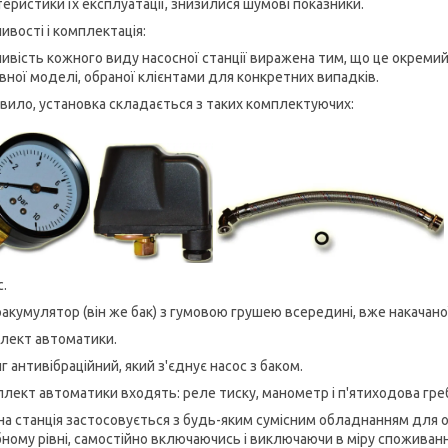
теристики їх експлуатації, знизилися шумові показники.
ивості і комплектація:
ивість кожного виду насосної станції виражена тим, що це окреми
евної моделі, обраної клієнтами для конкретних випадків.
авило, установка складається з таких комплектуючих:
с.
оакумулятор (він же бак) з гумовою грушею всередині, вже накачано
плект автоматики.
г антивібраційний, який з'єднує насос з баком.
плект автоматики входять: реле тиску, манометр і п'ятиходова греб
на станція застосовується з будь-яким сумісним обладнанням для обі
бному рівні, самостійно включаючись і виключаючи в міру споживан