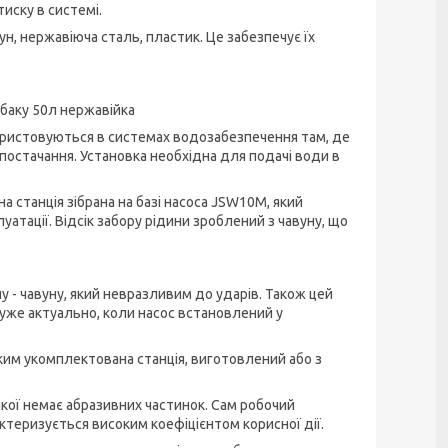
иску в системі.
н, нержавіюча сталь, пластик. Це забезпечує їх
 баку 50л нержавійка
ористовуються в системах водозабезпечення там, де
остачання. Установка необхідна для подачі води в
ана станція зібрана на базі насоса JSW10M, який
атації. Відсік забору рідини зроблений з чавуну, що
у - чавуну, який невразливим до ударів. Також цей
уже актуально, коли насос встановлений у
яким укомплектована станція, виготовлений або з
якої немає абразивних частинок. Сам робочий
ктеризується високим коефіцієнтом корисної дії.