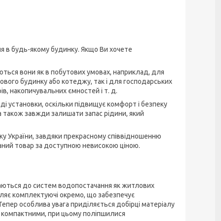
я в будь-якому будинку. Якщо Ви хочете
ються вони як в побутових умовах, наприклад, для
ового будинку або котеджу, так і для господарських
в, накопичувальних ємностей і т. д.
ді установки, оскільки підвищує комфорт і безпеку
а також завжди залишати запас рідини, який
нку України, завдяки прекрасному співвідношенню
даний товар за доступною невисокою ціною.
лючаються до систем водопостачання як житлових
вляє комплектуючі окремо, що забезпечує
. Тепер особлива увага приділяється добірці матеріалу
ьш компактними, при цьому поліпшилися