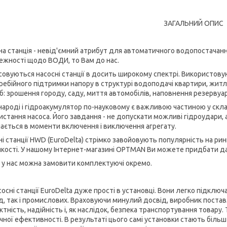
ЗАГАЛЬНИЙ ОПИС
на станція - невід'ємний атрибут для автоматичного водопостачанн
ежності щодо ВОДИ, то Вам до нас.
совуються насосні станції в досить широкому спектрі. Використову
ребійного підтримки напору в структурі водоподачі квартири, житл
б: зрошення городу, саду, миття автомобілів, наповнення резервуарі
 народі і гідроакумулятор по-науковому є важливою частиною у скла
истання насоса. Його завдання - не допускати можливі гідроудари, 
ається в моменти включення і виключення агрегату.
ні станції HWD (EuroDelta) стрімко завойовують популярність на ри
і якості. У нашому Інтернет-магазині OPTMAN Ви можете придбати 
 у нас можна замовити комплектуючі окремо.
асосні станції EuroDelta дуже прості в установці. Вони легко підк
д, так і промислових. Враховуючи минулий досвід, виробник поста
тність, надійність і, як наслідок, безпека транспортування товару
нічної ефективності. В результаті цього самі установки стають біл