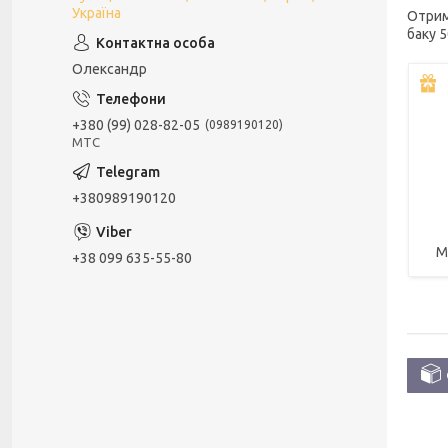
Україна
Отрим
баку 5
Олександр
+380 (99) 028-82-05
0989190120
МТС
+380989190120
М
+38 099 635-55-80