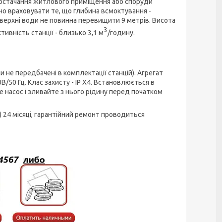
постачання житлового приміщення або споруди
но враховувати те, що глибина всмоктування -
поверхні води не повинна перевищити 9 метрів. Висота
3
ивність станції - близько 3,1 м
/годину.
 не передбачені в комплектації станцій). Агрегат
/50 Гц. Клас захисту - IP X4. Встановлюється в
е насос і зливайте з нього рідину перед початком
 24 місяці, гарантійний ремонт проводиться