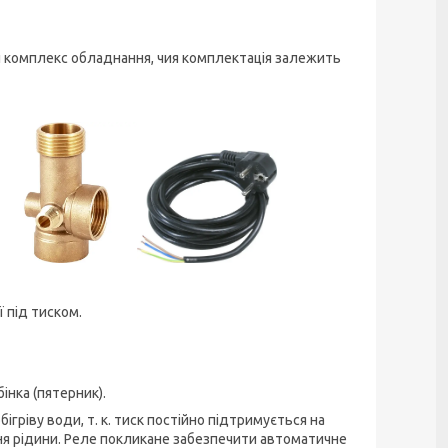
й комплекс обладнання, чия комплектація залежить
ї під тиском.
інка (пятерник).
гріву води, т. к. тиск постійно підтримується на
ня рідини. Реле покликане забезпечити автоматичне