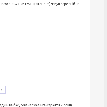
 насоса JSW10M HWD (EuroDelta) чавун середній на
ня
дній на баку 50л нержавійка (гарантія 2 роки)