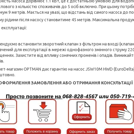
ність насоса дорівнює 1.1 кВт, це є достатньою умовою для водо
лового з кількістю споживачів до 5 осіб включно. При цьому потріб
мум 9 метрів. Мається на увазі, що відстань від самого насоса до 
му рідини після насосу становитиме 45 метрів. Максимальна продукт
 експлуатації:
ендуємо встановити зворотний клапан з фільтром на вході (клапани
ачений для експлуатації в мережі однофазного змінного струму 220В
щеннях. Захистите від впливу сонячних променів і опадів. Вимикайт
ів.
нет-магазин OPTMAN дає гарантію на насос JSW10M HWD (EuroDelta)
штовно.
ОФОРМЛЕННЯ ЗАМОВЛЕННЯ АБО ОТРИМАННЯ КОНСУЛЬТАЦІЇ