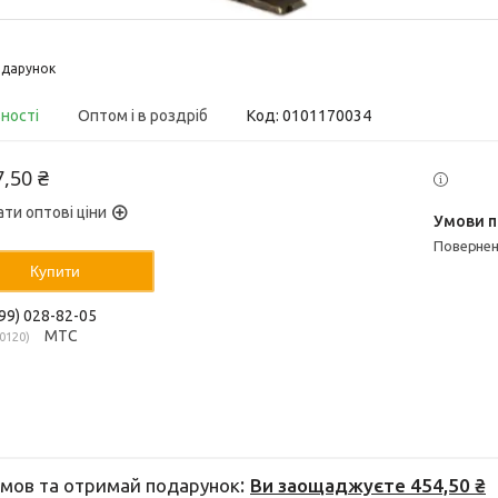
дарунок
вності
Оптом і в роздріб
Код:
0101170034
7,50 ₴
ати оптові ціни
поверне
Купити
99) 028-82-05
МТС
0120
мов та отримай подарунок
Ви заощаджуєте 454,50 ₴