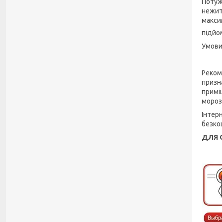
Потуж
нежит
макси
підйо
Умови
Реком
призн
примі
мороз
Інтер
безко
ДЛЯ 