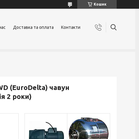
Кошик
нас
Доставка та оплата
Контакти
WD (EuroDelta) чавун
я 2 роки)