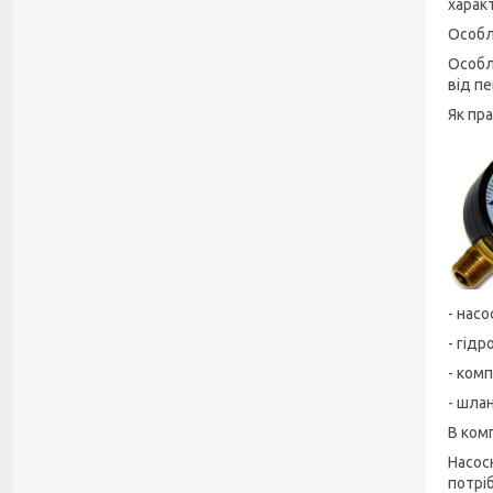
харак
Особл
Особл
від п
Як пр
- насо
- гідр
- ком
- шлан
В ком
Насос
потрі