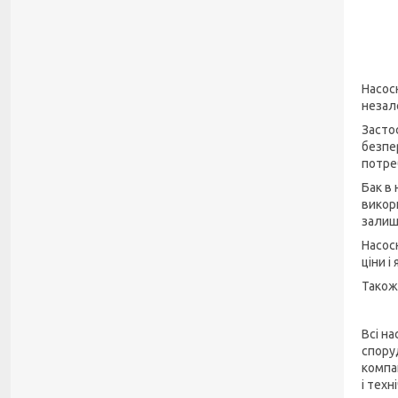
Насос
незал
Засто
безпе
потре
Бак в
викор
залиш
Насос
ціни 
Також
Всі н
спору
компак
і тех