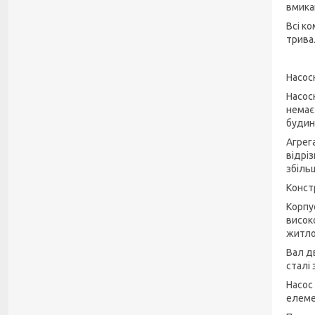
вмика
Всі к
трива
Насос
Насос
немає
будино
Агрега
відрі
збіль
Конст
Корпу
висок
житло
Вал д
сталі 
Насос
елеме