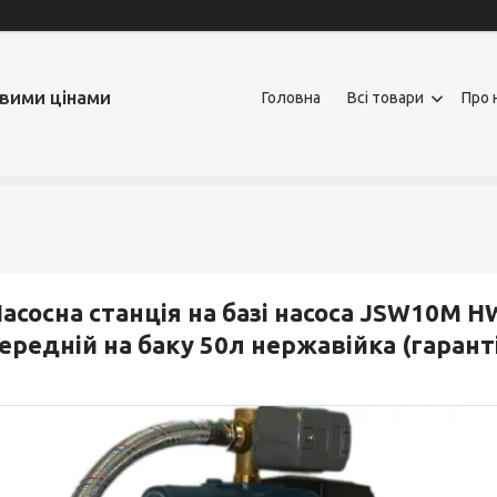
овими цінами
Головна
Всі товари
Про 
асосна станція на базі насоса JSW10M H
ередній на баку 50л нержавійка (гаранті