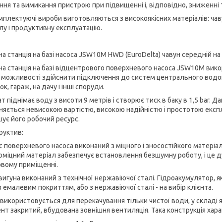
ння та вимикання пристрою при підвищенні і, відповідно, зниженні т
омплектуючі вироби виготовляються з високоякісних матеріалів: чаву
лу і продуктивну експлуатацію.
на станція на базі насоса JSW10M HWD (EuroDelta) чавун середній на
на станція на базі відцентрового поверхневого насоса JSW10M вик
 можливості здійснити підключення до систем центрального водоп
к, гараж, на дачу і інші споруди.
т піднімає воду з висоти 9 метрів і створює тиск в баку в 1,5 bar. Д
зняється невисокою вартістю, високою надійністю і простотою експлу
шує його робочий ресурс.
руктив:
с поверхневого насоса виконаний з міцного і зносостійкого матеріал
оміцний матеріал забезпечує встановлення безшумну роботу, і це д
вому приміщенні.
вигуна виконаний з технічної нержавіючої сталі. Гідроакумулятор, 
з емалевим покриттям, або з нержавіючої сталі - на вибір клієнта.
 використовується для перекачування тільки чистої води, у складі 
нт закритий, вбудована зовнішня вентиляція. Така конструкція хара