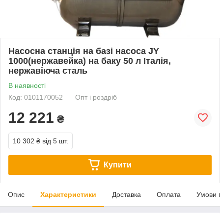
Насосна станція на базі насоса JY
1000(нержавейка) на баку 50 л Італія,
нержавіюча сталь
В наявності
Код: 0101170052
Опт і роздріб
12 221
₴
10 302 ₴
від 5 шт.
Купити
Опис
Характеристики
Доставка
Оплата
Умови 