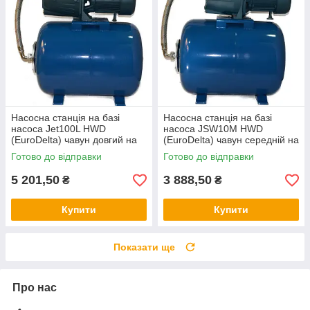
Насосна станція на базі
Насосна станція на базі
насоса Jet100L HWD
насоса JSW10M HWD
(EuroDelta) чавун довгий на
(EuroDelta) чавун середній на
баку 50л (гарантія 2 роки)
баку 50л (гарантія 2 роки)
Готово до відправки
Готово до відправки
5 201,50
3 888,50
₴
₴
Купити
Купити
Показати ще
Про нас