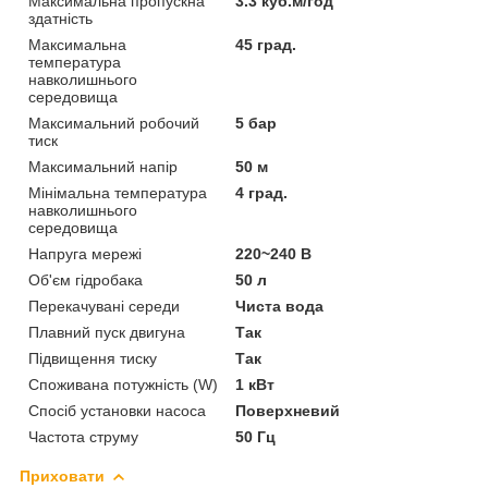
Максимальна пропускна
3.3 куб.м/год
здатність
Максимальна
45 град.
температура
навколишнього
середовища
Максимальний робочий
5 бар
тиск
Максимальний напір
50 м
Мінімальна температура
4 град.
навколишнього
середовища
Напруга мережі
220~240 В
Об'єм гідробака
50 л
Перекачувані середи
Чиста вода
Плавний пуск двигуна
Так
Підвищення тиску
Так
Споживана потужність (W)
1 кВт
Спосіб установки насоса
Поверхневий
Частота струму
50 Гц
Приховати