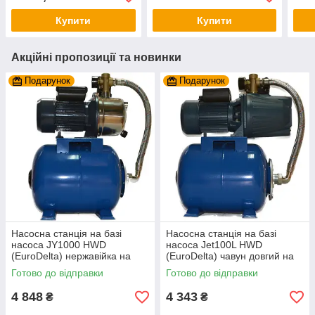
червоний
Італія, нержавіюча
Купити
Купити
Акційні пропозиції та новинки
Подарунок
Подарунок
Насосна станція на базі
Насосна станція на базі
насоса JY1000 HWD
насоса Jet100L HWD
(EuroDelta) нержавійка на
(EuroDelta) чавун довгий на
баку 24л (гарантія 2 роки)
баку 24л (гарантія 2 роки)
Готово до відправки
Готово до відправки
4 848
4 343
₴
₴