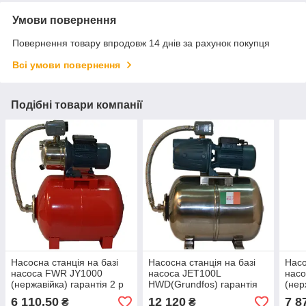
Умови повернення
Повернення товару впродовж 14 днів за рахунок покупця
Всі умови повернення
Подібні товари компанії
Насосна станція на базі
Насосна станція на базі
Насо
насоса FWR JY1000
насоса JET100L
насо
(нержавійка) гарантія 2 р
HWD(Grundfos) гарантія
(нер
на баку 50 л Польща,
(чуг. довгий) на баку 50 л
л. І
6 110,50
12 120
7 8
₴
₴