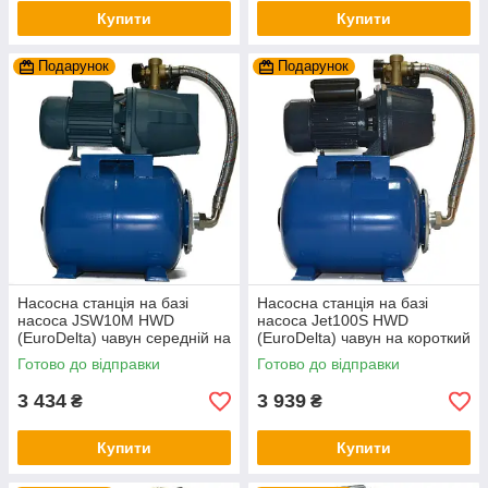
Купити
Купити
Подарунок
Подарунок
Насосна станція на базі
Насосна станція на базі
насоса JSW10M HWD
насоса Jet100S HWD
(EuroDelta) чавун середній на
(EuroDelta) чавун на короткий
баку 24л (гарантія 2 роки)
баку 24л (гарантія 2 роки)
Готово до відправки
Готово до відправки
3 434
3 939
₴
₴
Купити
Купити