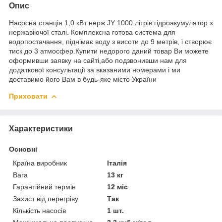
Опис
Насосна станція 1,0 кВт нерж JY 1000 літрів гідроакумулятор з
нержавіючої сталі
. Комплексна готова система для
водопостачання, піднімає воду з висоти до 9 метрів, і створює
тиск до 3 атмосфер.
Купити недорого
даний товар Ви можете
оформивши заявку на сайті,або подзвонивши нам для
додаткової консультації за вказаними номерами і ми
доставимо його Вам в будь-яке місто України
Приховати
Характеристики
Основні
Країна виробник
Італія
Вага
13 кг
Гарантійний термін
12 міс
Захист від перегріву
Так
Кількість насосів
1 шт.