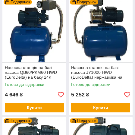
Подарунок
Подарунок
Насосна станція на базі
Насосна станція на базі
насоса QB60/PKM60 HWD
насоса JY1000 HWD
(EuroDelta) на баку 24л
(EuroDelta) нержавійка на
(гарантія 2 роки)
баку 50л (гарантія 2 роки)
Готово до відправки
Готово до відправки
4 646
5 252
₴
₴
Купити
Купити
Подарунок
Подарунок