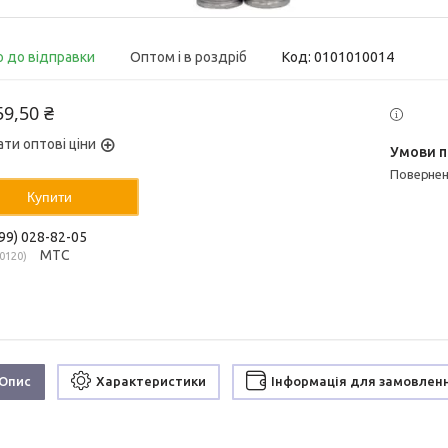
о до відправки
Оптом і в роздріб
Код:
0101010014
59,50 ₴
ати оптові ціни
поверне
Купити
99) 028-82-05
МТС
0120
Опис
Характеристики
Інформація для замовлен