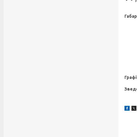
Габар
Графі
Звед