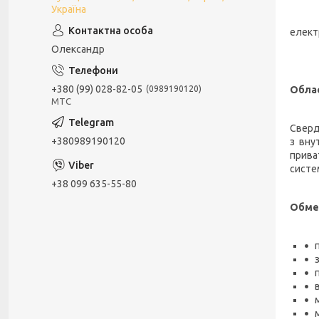
Україна
елект
Олександр
+380 (99) 028-82-05
Облас
0989190120
МТС
Сверд
+380989190120
з вну
прива
систе
+38 099 635-55-80
Обме