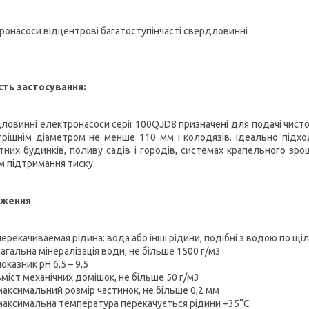
ронасоси відцентрові багатоступінчасті свердловинні
ть застосування:
ловинні електронасоси серії 100QJD8 призначені для подачі чист
трішнім діаметром не менше 110 мм і колодязів. Ідеально підх
тних будинків, поливу садів і городів, системах крапельного зро
м підтримання тиску.
ження
перекачиваемая рідина: вода або інші рідини, подібні з водою по щіль
загальна мінералізація води, не більше 1500 г/м3
показник рН 6,5 – 9,5
вміст механічних домішок, не більше 50 г/м3
максимальний розмір частинок, не більше 0,2 мм
максимальна температура перекачується рідини +35°С