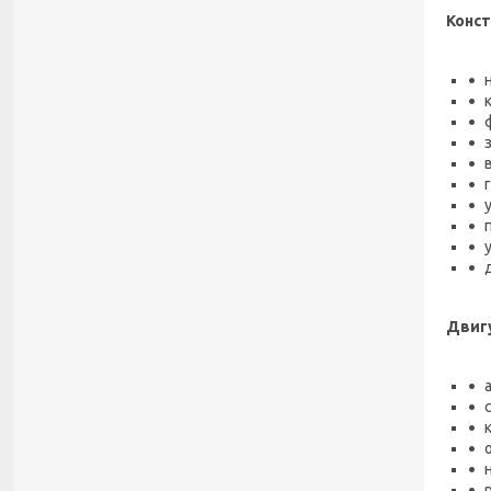
Конст
Двиг