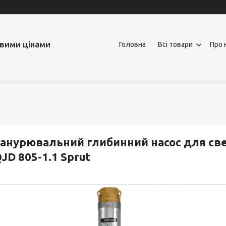
овими цінами
Головна
Всі товари
Про 
анурювальний глибинний насос для св
JD 805-1.1 Sprut