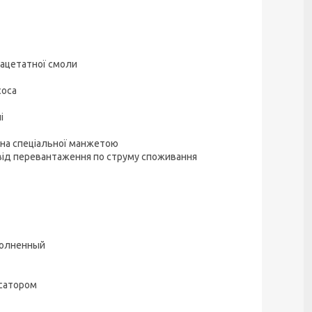
 ацетатної смоли
соса
і
ена спеціальної манжетою
від перевантаження по струму споживання
полненный
нсатором