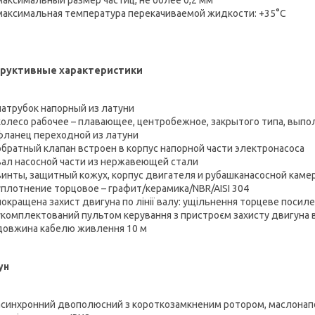
максимальная температура перекачиваемой жидкости: +35°С
труктивные характеристики
патрубок напорный из латуни
колесо рабочее – плавающее, центробежное, закрытого типа, выпо
фланец переходной из латуни
обратный клапан встроен в корпус напорной части электронасоса
вал насосной части из нержавеющей стали
винты, защитный кожух, корпус двигателя и рубашканасосной кам
уплотнение торцовое – графит/керамика/NBR/AISI 304
покращена захист двигуна по лінії валу: ущільнення торцеве посил
укомплектований пультом керування з пристроєм захисту двигуна 
довжина кабелю живлення 10 м
ун
асинхронний двополюсний з короткозамкненим ротором, маслона