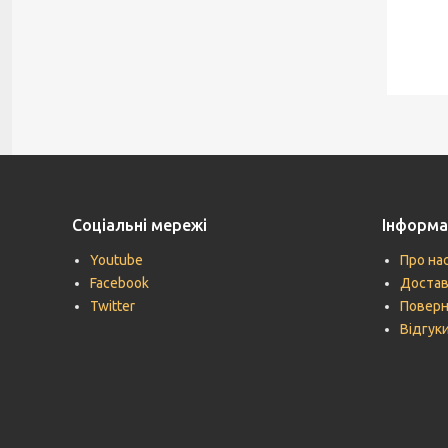
Соціальні мережі
Інформа
Youtube
Про на
Facebook
Достав
Twitter
Поверн
Відгук