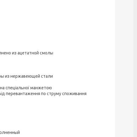
лнено из ацетатной смолы
еры из нержавеющей стали
ена спеціальної манжетою
від перевантаження по струму споживання
полненный