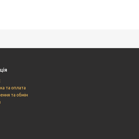
ція
с
ка та оплата
ення та обмін
и