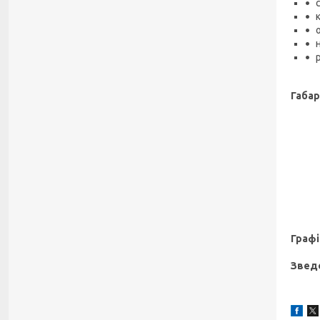
Габар
Графі
Звед