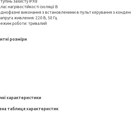
ступінь захисту ІРХ8
клас нагрівостійкості ізоляції В
однофазне виконання з встановленими в пульт керування з конде
напруга живлення: 220 В, 50 Гц
режим роботи: тривалий
итні розміри
чні характеристики
ена таблиця характеристик