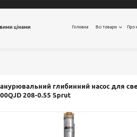
овими цінами
Головна
Всі товари
Про 
анурювальний глибинний насос для св
00QJD 208-0.55 Sprut