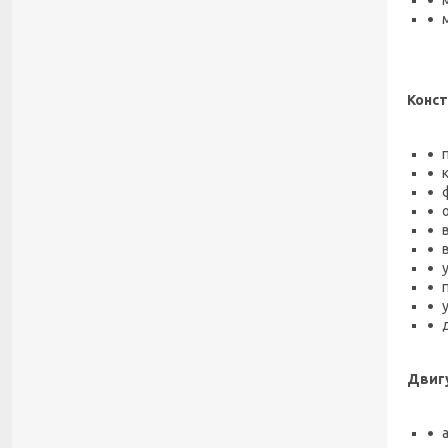
Конс
Двиг