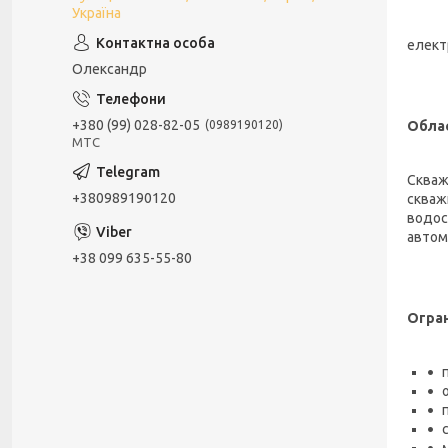
Україна
елект
Олександр
+380 (99) 028-82-05
Облас
0989190120
МТС
Скваж
+380989190120
скваж
водос
автом
+38 099 635-55-80
Огра