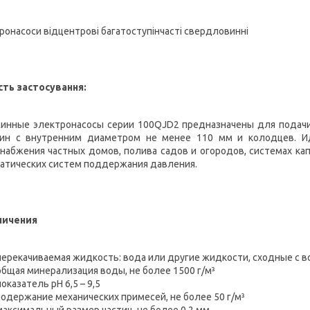
ронасоси відцентрові багатоступінчасті свердловинні
ть застосування:
инные электронасосы серии 100QJD2 предназначены для подачи
ин с внутренним диаметром не менее 110 мм и колодцев. И
набжения частных домов, полива садов и огородов, системах ка
атических систем поддержания давления.
ничения
перекачиваемая жидкость: вода или другие жидкости, сходные с в
общая минерализация воды, не более 1500 г/м³
показатель рН 6,5 – 9,5
содержание механических примесей, не более 50 г/м³
максимальный размер частиц, не более 0,2 мм