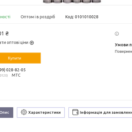
вності
Оптом і в роздріб
Код:
0101010028
01 ₴
ати оптові ціни
поверне
Купити
99) 028-82-05
МТС
0120
Опис
Характеристики
Інформація для замовлен