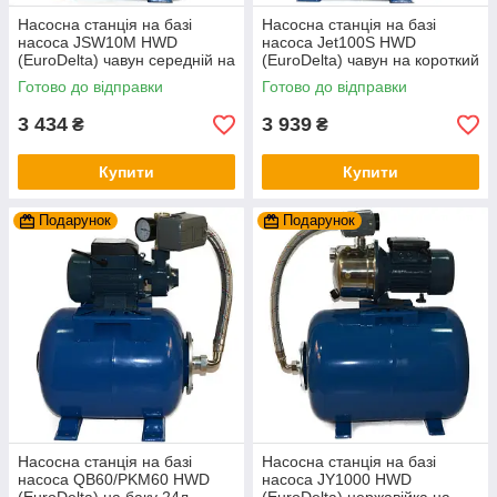
Насосна станція на базі
Насосна станція на базі
насоса JSW10M HWD
насоса Jet100S HWD
(EuroDelta) чавун середній на
(EuroDelta) чавун на короткий
баку 24л (гарантія 2 роки)
баку 24л (гарантія 2 роки)
Готово до відправки
Готово до відправки
3 434
3 939
₴
₴
Купити
Купити
Подарунок
Подарунок
Насосна станція на базі
Насосна станція на базі
насоса QB60/PKM60 HWD
насоса JY1000 HWD