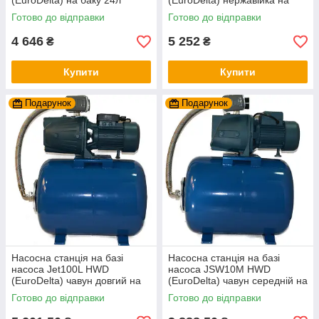
(EuroDelta) на баку 24л
(EuroDelta) нержавійка на
(гарантія 2 роки)
баку 50л (гарантія 2 роки)
Готово до відправки
Готово до відправки
4 646
5 252
₴
₴
Купити
Купити
Подарунок
Подарунок
Насосна станція на базі
Насосна станція на базі
насоса Jet100L HWD
насоса JSW10M HWD
(EuroDelta) чавун довгий на
(EuroDelta) чавун середній на
баку 50л (гарантія 2 роки)
баку 50л (гарантія 2 роки)
Готово до відправки
Готово до відправки