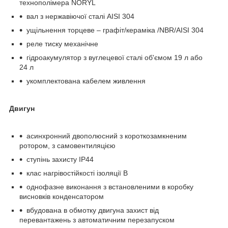
технополімера NORYL
вал з нержавіючої сталі AISI 304
ущільнення торцеве – графіт/кераміка /NBR/AISI 304
реле тиску механічне
гідроакумулятор з вуглецевої сталі об'ємом 19 л або
24 л
укомплектована кабелем живлення
Двигун
асинхронний двополюсний з короткозамкненим
ротором, з самовентиляцією
ступінь захисту IP44
клас нагрівостійкості ізоляції В
однофазне виконання з встановленими в коробку
висновків конденсатором
вбудована в обмотку двигуна захист від
перевантажень з автоматичним перезапуском