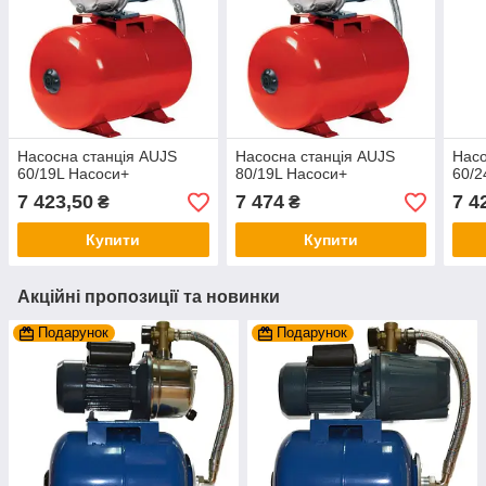
Насосна станція AUJS
Насосна станція AUJS
Насо
60/19L Насоси+
80/19L Насоси+
60/2
7 423,50
7 474
7 4
₴
₴
Купити
Купити
Акційні пропозиції та новинки
Подарунок
Подарунок