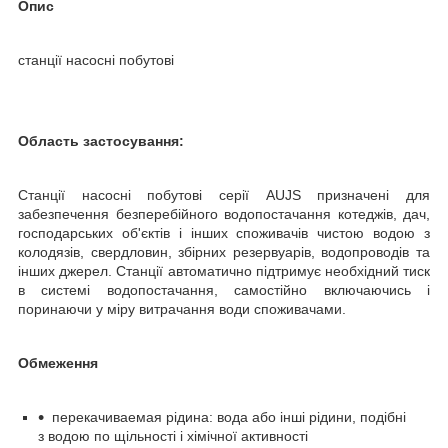
Опис
станції насосні побутові
Область застосування:
Станції насосні побутові серії AUJS призначені для
забезпечення безперебійного водопостачання котеджів, дач,
господарських об'єктів і інших споживачів чистою водою з
колодязів, свердловин, збірних резервуарів, водопроводів та
інших джерел. Станції автоматично підтримує необхідний тиск
в системі водопостачання, самостійно включаючись і
поринаючи у міру витрачання води споживачами.
Обмеження
перекачиваемая рідина: вода або інші рідини, подібні
з водою по щільності і хімічної активності