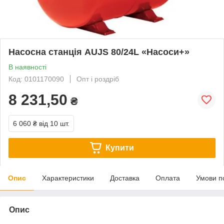
Насосна станція AUJS 80/24L «Насоси+»
В наявності
Код: 0101170090
Опт і роздріб
8 231,50
₴
6 060 ₴
від 10 шт.
Купити
Опис
Характеристики
Доставка
Оплата
Умови п
Опис