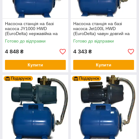
Насосна станція на базі
Насосна станція на базі
насоса JY1000 HWD
насоса Jet100L HWD
(EuroDelta) нержавійка на
(EuroDelta) чавун довгий на
баку 24л (гарантія 2 роки)
баку 24л (гарантія 2 роки)
Готово до відправки
Готово до відправки
4 848
4 343
₴
₴
Купити
Купити
Подарунок
Подарунок