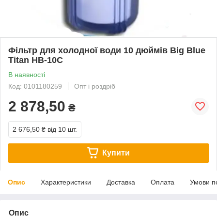
Фільтр для холодної води 10 дюймів Big Blue
Titan HB-10C
В наявності
Код: 0101180259
Опт і роздріб
2 878,50
₴
2 676,50 ₴
від 10 шт.
Купити
Опис
Характеристики
Доставка
Оплата
Умови п
Опис