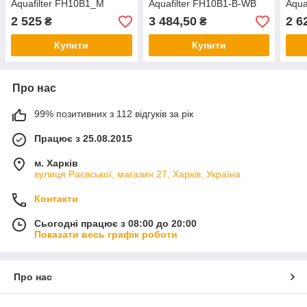
Aquafilter FH10B1_M
Aquafilter FH10B1-B-WB
Aqua
2 525
3 484,50
2 6
₴
₴
Купити
Купити
Про нас
99% позитивних з 112 відгуків за рік
Працює з 25.08.2015
м. Харків
вулиця Раєвської, магазин 27, Харків, Україна
Контакти
Сьогодні працює з 08:00 до 20:00
Показати весь графік роботи
Про нас