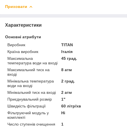
Приховати
Характеристики
Основні атрибути
Виробник
TITAN
Країна виробник
Італія
Максимальна
45 град.
температура води на вході
Максимальний тиск на
8 атм
вході
Мінімальна температура
2 град.
води на вході
Мінімальний тиск на вході
2 атм
Приєднувальний розмір
1"
Швидкість фільтрації
60 літр/хв
Фільтруючий модуль у
Ні
комплекті
Число ступенів очищення
1