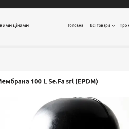
овими цінами
Головна
Всі товари
Про 
ембрана 100 L Se.Fa srl (EPDM)