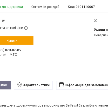
о до відправки
Оптом і в роздріб
Код:
0101140007
1 ₴
ати оптові ціни
поверне
Купити
99) 028-82-05
МТС
0120
Опис
Характеристики
Інформація для замовлен
ана для гідроакумулятора виробництво Se.Fa srl (Італія)Виготовлен