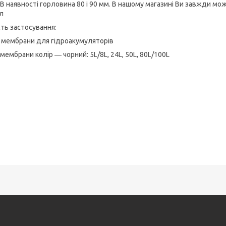
В наявності горловина 80 і 90 мм. В нашому магазині Ви завжди мо
 л
ть застосування:
і мембрани для гідроакумуляторів
мембрани колір ― чорний: 5L/8L, 24L, 50L, 80L/100L