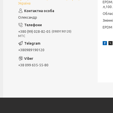
EPDM.
Україна
л,100
Облас
Олександр
Змінн
EPDM 
+380 (99) 028-82-05
0989190120
МТС
+380989190120
+38 099 635-55-80