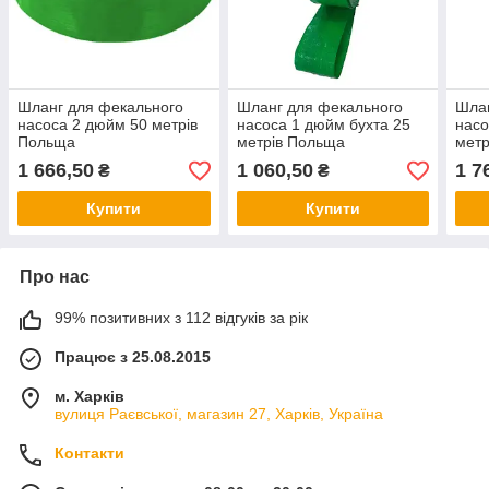
Шланг для фекального
Шланг для фекального
Шлан
насоса 2 дюйм 50 метрів
насоса 1 дюйм бухта 25
насо
Польща
метрів Польща
метр
1 666,50
1 060,50
1 7
₴
₴
Купити
Купити
Про нас
99% позитивних з 112 відгуків за рік
Працює з 25.08.2015
м. Харків
вулиця Раєвської, магазин 27, Харків, Україна
Контакти