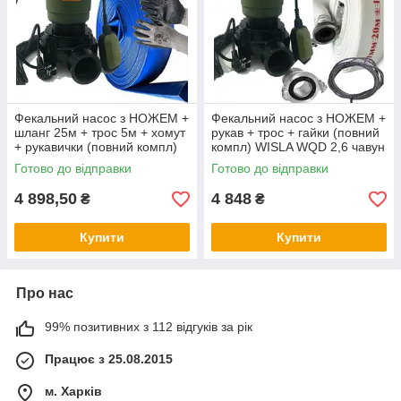
Фекальний насос з НОЖЕМ +
Фекальний насос з НОЖЕМ +
шланг 25м + трос 5м + хомут
рукав + трос + гайки (повний
+ рукавички (повний компл)
компл) WISLA WQD 2,6 чавун
WISLA WQD 2.6 чавун
+ перч
Готово до відправки
Готово до відправки
4 898,50
4 848
₴
₴
Купити
Купити
Про нас
99% позитивних з 112 відгуків за рік
Працює з 25.08.2015
м. Харків