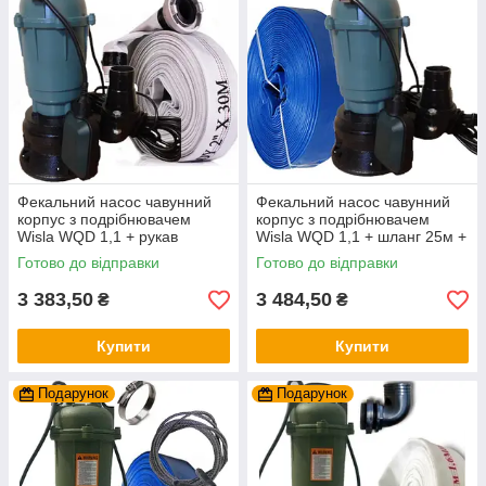
Фекальний насос чавунний
Фекальний насос чавунний
корпус з подрібнювачем
корпус з подрібнювачем
Wisla WQD 1,1 + рукав
Wisla WQD 1,1 + шланг 25м +
пожежний 10 + трос 5м +
трос силікон+ хомут
Готово до відправки
Готово до відправки
хомут
3 383,50
3 484,50
₴
₴
Купити
Купити
Подарунок
Подарунок