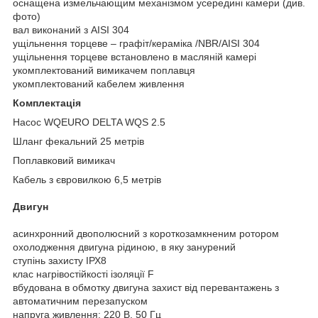
оснащена измельчающим механізмом усередині камери (див.
фото)
вал виконаний з AISI 304
ущільнення торцеве – графіт/кераміка /NBR/AISI 304
ущільнення торцеве встановлено в масляній камері
укомплектований вимикачем поплавця
укомплектований кабелем живлення
Комплектація
Насос WQEURO DELTA WQS 2.5
Шланг фекальний 25 метрів
Поплавковий вимикач
Кабель з євровилкою 6,5 метрів
Двигун
асинхронний двополюсний з короткозамкненим ротором
охолодження двигуна рідиною, в яку занурений
ступінь захисту ІРХ8
клас нагрівостійкості ізоляції F
вбудована в обмотку двигуна захист від перевантажень з
автоматичним перезапуском
напруга живлення: 220 В, 50 Гц