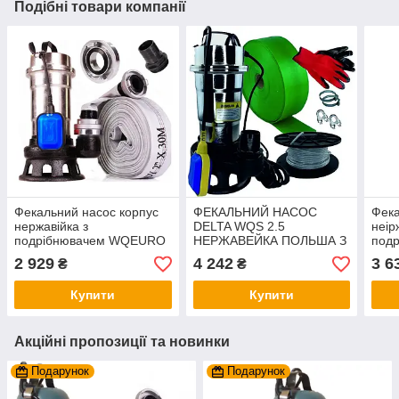
Подібні товари компанії
Фекальний насос корпус
ФЕКАЛЬНИЙ НАСОС
Фека
нержавійка з
DELTA WQS 2.5
неір
подрібнювачем WQEURO
НЕРЖАВЕЙКА ПОЛЬША З
под
DELTA WQS 2.5 без
ПОДРІБНЮВАЧЕМ
DELT
2 929
4 242
3 6
₴
₴
шланга
WQEURO + ШЛАНГ 50М +
25 м
ТРОС
Купити
Купити
5М+ХОМУТ+ЗАЖИМИ
Акційні пропозиції та новинки
Подарунок
Подарунок