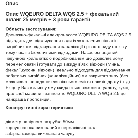
Опис
Опис WQEURO DELTA WQS 2.5 + фекальний
шланг 25 метрів + 3 роки гарантії
Область застосування:
Дренажно-фекальні електронасоси WQEURO DELTA WQS 2.5
підходять для відкачування води із затоплених підвалів,
вигрібних ям, відкачування каналізації і різного виду стоків у
тому числі з біологічними відходами. Насос оснащений
чавунною крильчаткою подрібнювачем що дозволяє йому
перемелювати і готувати до викиду в'язкі відходи (глина,
фекалії,кухонні відходи) Ідеально підходить для відкачування
побутових вигрібних (каналізаційних) ям закритого типу (без
можливості попадання зовнішнього сміття пакетів дроту і т. д)
Якщо у Вас в зливну яму скидаються відходи з туалету, кухні,
пральної машини і ванною то WQEURO DELTA WQS 2.5 це
найкраща пропозиція.
Конструктивні характеристики
діаметр напірного патрубка 50мм
корпус насоса виконаний з нержавіючої сталі
забірна камера виконана з чавуну