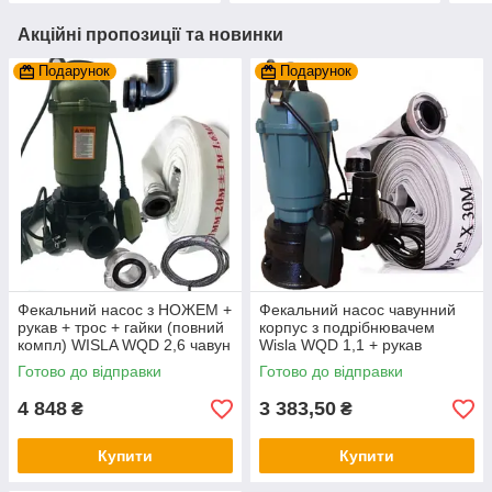
Акційні пропозиції та новинки
Подарунок
Подарунок
Фекальний насос з НОЖЕМ +
Фекальний насос чавунний
рукав + трос + гайки (повний
корпус з подрібнювачем
компл) WISLA WQD 2,6 чавун
Wisla WQD 1,1 + рукав
+ перч
пожежний 10 + трос 5м +
Готово до відправки
Готово до відправки
хомут
4 848
3 383,50
₴
₴
Купити
Купити