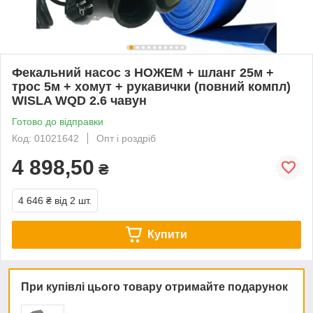
Фекальний насос з НОЖЕМ + шланг 25м +
трос 5м + хомут + рукавички (повний компл)
WISLA WQD 2.6 чавун
Готово до відправки
Код: 01021642
Опт і роздріб
4 898,50
₴
4 646 ₴
від 2 шт.
Купити
При купівлі цього товару отримайте подарунок