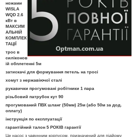
ножами
WISLA
WQD 2.6
кВт в
МАКСИМ
АЛЬНІЙ
КОМПЛЕК
ТАЦІЇ
трос в
силіконов
ій обплетенні 5м
затискачі для формування петель на тросі
хомут з нержавіючої сталі
рукавички прогумовані робітники 1 пара
різьбовий патрубок кут 90
прогумований ПВХ шланг (50мм) 25м (або 50м за дод.
оплату)
інструкція по експлуатації
гарантійний талон 5 РОКІВ гарантії
Це насос з чавунним корпусом, призначений для підйому