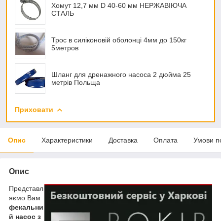
Хомут 12,7 мм D 40-60 мм НЕРЖАВІЮЧА
СТАЛЬ
Трос в силіконовій оболонці 4мм до 150кг
5метров
Шланг для дренажного насоса 2 дюйма 25
метрів Польща
Приховати
Опис
Характеристики
Доставка
Оплата
Умови п
Опис
Представл
яємо Вам
фекальни
й насос з