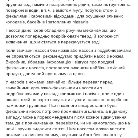
брудних вод і хімічно неагресивних рідин, таких як грунтові та
поверхневі води, в т. ч. з вмістом мулу, побутові стоки з
фекаліями і харчовими відходами, для осушення зливних
колодязів, басейнів і затоплених підвалів.
Насоси даної серії обладнані ріжучим механізмом, що
дозволяє попередньо подрібнювати тверді й волокнисті
включення, що містяться в перекачується воді.
Коли звичайні насоси без ножів або насоси з подрібнювачами
не справляються, рекомендуємо придбати насос з ножем.
Виробник, зібравши інформацію і відгуки про продажі
фекальних насосів, постарався виконати найбільш якісний
продукт, доступний при цьому за ціною.
У насосів з ножами, звичайно, більше переваг перед
звичайними дренажно-фекальними насосами з
подрібнювачами у вигляді крильчатки і насічок, але є один
нюанс, який не варто випускати з уваги, насос не подрібнює
памперси і рушники. Після кожного використання будь-
фекальний насос потрібно промивати зі шланга, а в даному
випадку можна порекомендувати після кожної відкачування
там, де є прання-ванна, перевіряти, чи не намоталось що на
ножі і вручну видалити сміття. Цим насосом можна чистити
роками залоившеюся яму, опустивши його без шланга і у