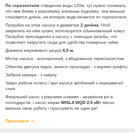
По горизонтали
отведение воды 120м, тут нужно понимать,
что чем ближе к максимуму значение подъёма, тем меньше
становится длина, на которую вода качается по горизонтали.
Патрубок на этом насосе в диаметре
2 дюйма
. Чтоб
закрепить на нём шланг, используется обыкновенный хомут.
Патрубок присоединён к насосу с помощью резьбы, что
позволяет накрутить сюда для удобства пожарные гайки.
Довжина мережевого шнура
6,5 м.
Мотор насоса - асинхронний, з вбудованою термозахистом.
Обмотка двигуна мідна, захисні прокладки - з керамо-графіту.
Забірна камера - з чавуну.
Чавун робоче колесо і вал насоса зроблений з нержавіючої
сталі.
Фекальний насос з ріжучими ножами - незамінна річ в
господарстві, і насос марки
WISLA WQD 2.6 кВт
якісно
виконає свою роботу і прослужить не один рік!
Приховати