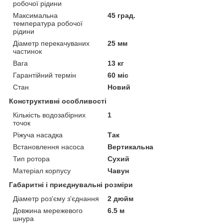
робочої рідини
Максимальна
45 град.
температура робочої
рідини
Діаметр перекачуваних
25 мм
частинок
Вага
13 кг
Гарантійний термін
60 міс
Стан
Новий
Конструктивні особливості
Кількість водозабірних
1
точок
Ріжуча насадка
Так
Встановлення насоса
Вертикальна
Тип ротора
Сухий
Матеріал корпусу
Чавун
Габаритні і приєднувальні розміри
Діаметр роз'єму з'єднання
2 дюйм
Довжина мережевого
6.5 м
шнура