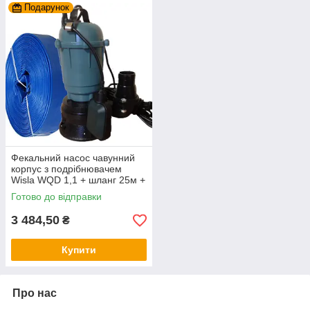
Подарунок
Фекальний насос чавунний
корпус з подрібнювачем
Wisla WQD 1,1 + шланг 25м +
трос силікон+ хомут
Готово до відправки
3 484,50
₴
Купити
Про нас