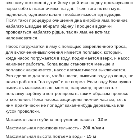
вільному положенні дати йому пройтися по дну прокачувавши
через себе іл накопичився на дні. Після того як вся муть
піднялася, одягаємо шланг і позбавляємося від відходів.
Після такої процедури очищення дна вигрібна яма починає
набагато швидше вбирати рідину і процеси відкачки
проводяться набагато рідше, так як яма не встигає
наповнюватися.
Насос погружается в яму с помощью закреплённого троса,
для включения-выключения имеется поплавок, который,
когда насос погружается в воду, поднимается вверх, и насос
начинает работать. Когда воды становится меньше и
поплавок накреняется, насос автоматически выключается.
Это сделано для того, чтобы насос, выкачав воду до конца, не
начал работать "на сухую" и не сгорел. Если воду Вам нужно
выкачать максимально, можно, например, привязать к
поплавку верёвку и контролировать таким образом процесс
отключения. Ножи насоса защищены нижней частью, т.е. к
ним практически не попадёт какая-нибудь деревяшка или
кусок проволоки.
Максимальная глубина погружения насоса -
12 м
Максимальная производительность -
200 л/мин
Максимальная высота подъёма воды -
15 м