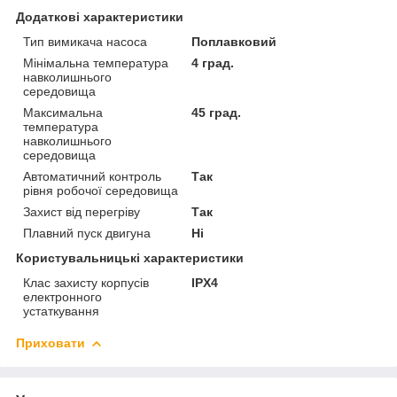
Додаткові характеристики
Тип вимикача насоса
Поплавковий
Мінімальна температура
4 град.
навколишнього
середовища
Максимальна
45 град.
температура
навколишнього
середовища
Автоматичний контроль
Так
рівня робочої середовища
Захист від перегріву
Так
Плавний пуск двигуна
Ні
Користувальницькі характеристики
Клас захисту корпусів
IPX4
електронного
устаткування
Приховати