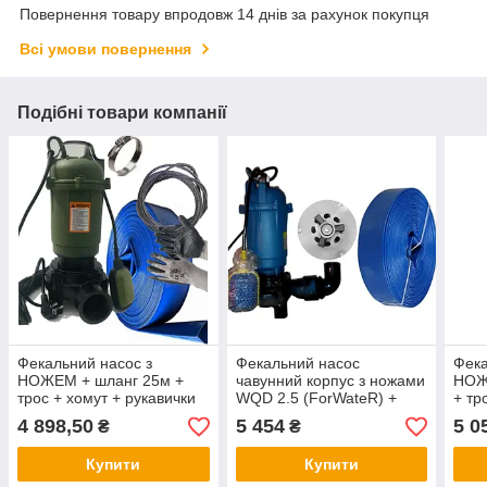
Повернення товару впродовж 14 днів за рахунок покупця
Всі умови повернення
Подібні товари компанії
Фекальний насос з
Фекальний насос
Фека
НОЖЕМ + шланг 25м +
чавунний корпус з ножами
НОЖ
трос + хомут + рукавички
WQD 2.5 (ForWateR) +
+ тр
(повний компл) WISLA
шланг 25м + сертифікат
(пов
4 898,50
5 454
5 0
₴
₴
WQD 2.6 чавун
Польща
WQD 
Купити
Купити