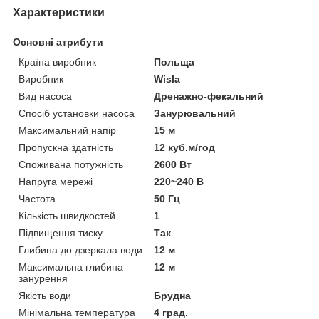
Характеристики
Основні атрибути
Країна виробник
Польща
Виробник
Wisla
Вид насоса
Дренажно-фекальний
Спосіб установки насоса
Занурювальний
Максимальний напір
15 м
Пропускна здатність
12 куб.м/год
Споживана потужність
2600 Вт
Напруга мережі
220~240 В
Частота
50 Гц
Кількість швидкостей
1
Підвищення тиску
Так
Глибина до дзеркала води
12 м
Максимальна глибина
12 м
занурення
Якість води
Брудна
Мінімальна температура
4 град.